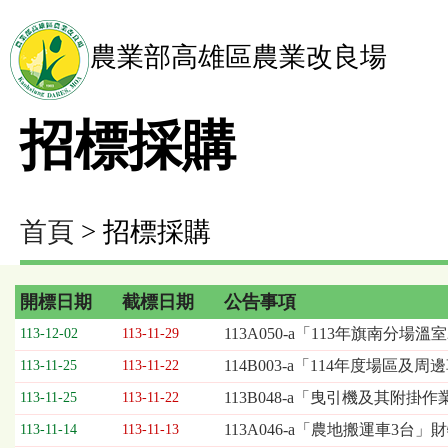
農業部高雄區農業改良場
招標採購
首頁
> 招標採購
開標日期
截標日期
公告事項
招
113A050-a「113年旗南分
113-12-02
113-11-29
標
114B003-a「114年度場區
113-11-25
113-11-22
採
購
113B048-a「曳引機及其附掛
113-11-25
113-11-22
列
113A046-a「農地搬運車3台」財
113-11-14
113-11-13
表，