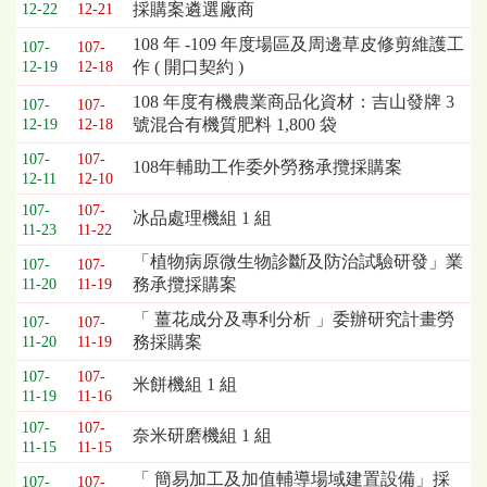
採購案遴選廠商
12-22
12-21
108 年 -109 年度場區及周邊草皮修剪維護工
107-
107-
作 ( 開口契約 )
12-19
12-18
108 年度有機農業商品化資材：吉山發牌 3
107-
107-
號混合有機質肥料 1,800 袋
12-19
12-18
107-
107-
108年輔助工作委外勞務承攬採購案
12-11
12-10
107-
107-
冰品處理機組 1 組
11-23
11-22
「植物病原微生物診斷及防治試驗研發」業
107-
107-
務承攬採購案
11-20
11-19
「 薑花成分及專利分析 」委辦研究計畫勞
107-
107-
務採購案
11-20
11-19
107-
107-
米餅機組 1 組
11-19
11-16
107-
107-
奈米研磨機組 1 組
11-15
11-15
「 簡易加工及加值輔導場域建置設備」採
107-
107-