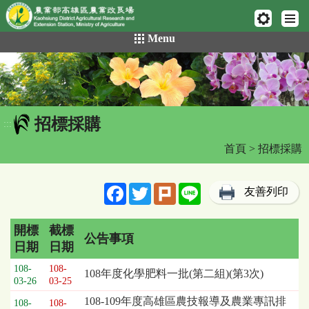
網頁置頂
:::
跳
Menu
到
主
要
內
容
招標採購
區
:::
塊
首頁
> 招標採購
Facebook
Twitter
Plurk
Line
友善列印
開標
截標
公告事項
日期
日期
招
108-
108-
108年度化學肥料一批(第二組)(第3次)
標
03-26
03-25
採
108-109年度高雄區農技報導及農業專訊排
108-
108-
購