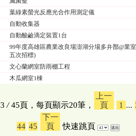
滅菌釜
葉綠素螢光反應光合作用測定儀
自動收集器
自動酸鹼滴定裝置1台
99年度高雄區農業改良場澎湖分場多弁鄑@業室
五次招標)
文心蘭網室防雨棚工程
木瓜網室1棟
上一
3
/
45頁，每頁顯示20筆，
頁
1
...
下一
44
45
頁
快速跳頁