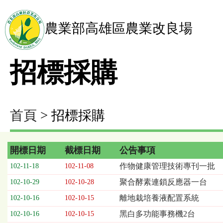
農業部高雄區農業改良場
招標採購
首頁
> 招標採購
開標日期
截標日期
公告事項
招
作物健康管理技術專刊一批
102-11-18
102-11-08
標
聚合酵素連鎖反應器一台
102-10-29
102-10-28
採
購
離地栽培養液配置系統
102-10-16
102-10-15
列
黑白多功能事務機2台
102-10-16
102-10-15
表，