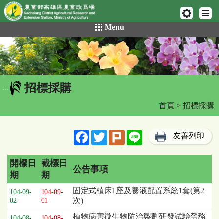
網頁置頂
:::
跳
Menu
到
主
要
內
容
招標採購
區
:::
塊
首頁
> 招標採購
Facebook
Twitter
Plurk
Line
友善列印
開標日
截標日
公告事項
期
期
招
固定式植床1座及養液配置系統1套(第2
104-09-
104-09-
標
次)
02
01
採
植物病害微生物防治製劑研發試驗勞務
購
104-08-
104-08-