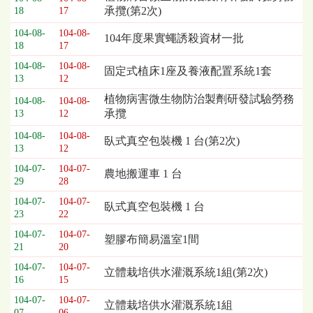
承攬(第2次)
18
17
列
表，
104-08-
104-08-
104年度果實蠅誘殺資材一批
欄
18
17
位
104-08-
104-08-
固定式植床1座及養液配置系統1套
依
13
12
序
植物病害微生物防治製劑研發試驗勞務
為：
104-08-
104-08-
承攬
13
12
開
標
104-08-
104-08-
臥式真空包裝機 1 台(第2次)
日
13
12
期、
104-07-
104-07-
農地搬運車 1 台
截
29
28
標
104-07-
104-07-
日
臥式真空包裝機 1 台
23
22
期、
公
104-07-
104-07-
塑膠布簡易溫室1間
21
20
告
事
104-07-
104-07-
立體栽培供水灌溉系統1組(第2次)
項
16
15
104-07-
104-07-
立體栽培供水灌溉系統1組
07
06