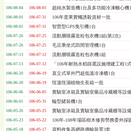
表，
超純水製造機1台及多功能冷凍離心機
106-08-04
106-08-03
欄
位
106年度果實蠅誘殺資材一批
106-08-01
106-07-31
依
智慧型GPS曳引機1台
106-08-01
106-07-31
序
為：
流動層噴霧造粒包衣機1組(第2次)
106-07-26
106-07-25
開
毛豆乘坐式田間管理機1台
標
106-07-26
106-07-25
日
流動層噴霧造粒包衣機1組
106-07-13
106-07-12
期、
截
「106年耐熱水稻篩選設施增建工程1
106-07-13
106-07-12
標
直立式單外門超低溫冷凍櫃1台
106-06-20
106-06-19
日
期、
恆溫恆濕植物生長箱一批
106-06-20
106-06-19
公
實驗室冰箱及實驗室藥品冷藏櫃等設備一
106-06-06
106-06-05
告
事
輪型鏟裝機1台
106-06-01
106-05-31
項
實驗室冰箱及實驗室藥品冷藏櫃等設
106-05-26
106-05-25
106年-108年場區樹木修剪勞務委外採
106-05-23
106-05-22
資料收集器網路傳輸裝置3套
106-05-18
106-05-17