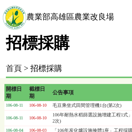
農業部高雄區農業改良場
招標採購
首頁
> 招標採購
開標日
截標日
公告事項
期
期
招
毛豆乘坐式田間管理機1台(第2次)
106-08-11
106-08-10
標
106年耐熱水稻篩選設施增建工程1式」
採
106-08-11
106-08-10
2次)
購
列
「106年炭化爐設施掩體1座」工程採
106-08-04
106-08-03