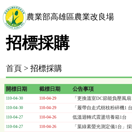
農業部高雄區農業改良場
招標採購
首頁
> 招標採購
開標日期
截標日期
公告事項
招
「更換溫室DC節能負壓風扇
110-04-30
110-04-29
標
「履帶自走式樹枝粉碎機1 
110-04-30
110-04-29
採
購
低溫迴轉式震盪培養箱1台
110-04-27
110-04-26
列
「葉綠素螢光測定儀1台」採購
110-04-27
110-04-26
表，