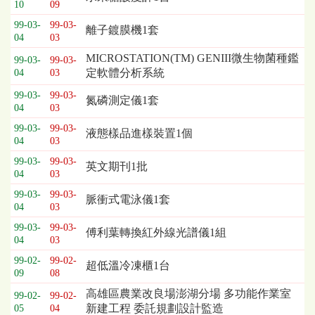
10
09
列
99-03-
99-03-
表，
離子鍍膜機1套
04
03
欄
位
MICROSTATION(TM) GENIII微生物菌種鑑
99-03-
99-03-
依
定軟體分析系統
04
03
序
99-03-
99-03-
氮磷測定儀1套
為：
04
03
開
99-03-
99-03-
標
液態樣品進樣裝置1個
04
03
日
期、
99-03-
99-03-
英文期刊1批
04
03
截
標
99-03-
99-03-
脈衝式電泳儀1套
日
04
03
期、
99-03-
99-03-
傅利葉轉換紅外線光譜儀1組
公
04
03
告
99-02-
99-02-
事
超低溫冷凍櫃1台
09
08
項
高雄區農業改良場澎湖分場 多功能作業室
99-02-
99-02-
新建工程 委託規劃設計監造
05
04