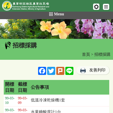
網頁置頂
:::
跳
Menu
到
主
要
內
容
招標採購
區
:::
塊
首頁
> 招標採購
Facebook
Twitter
Plurk
Line
友善列印
開標
截標
公告事項
日期
日期
招
99-03-
99-03-
低溫冷凍乾燥機1套
標
10
09
採
99-03-
99-03-
水果糖酸度計1台
購