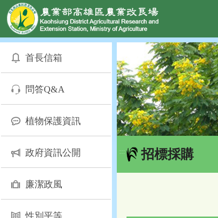
網頁置頂
:::
跳
到
首長信箱
主
要
內
問答Q&A
容
區
塊
植物保護資訊
招標採購
政府資訊公開
:::
廉潔政風
性別平等