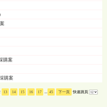
)
案
採購案
」採購案
2
13
14
15
16
17
...
45
下一頁
快速跳頁