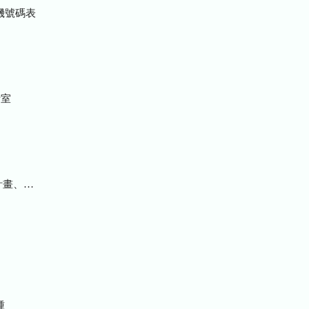
機號碼表
室
統計及研究報告
種