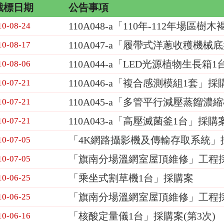
截標日期
公告事項
110A048-a「110年-112年場
10-08-24
110A047-a「履帶式洋蔥收穫機械
10-08-17
110A044-a「LED光源植物生長箱
10-08-06
110A046-a「複合感測模組1套」採
10-07-21
110A045-a「多管平行減壓蒸餾濃
10-07-21
110A043-a「高壓滅菌釜1台」採購
10-07-21
「4K網路攝影機及傳輸存取系統」採
10-07-05
「旗南分場溫網室屋頂維修」工程採
10-07-05
「乘坐式割草機1台」採購案
10-06-25
「旗南分場溫網室屋頂維修」工程
10-06-25
「核酸定量儀1台」採購案(第3次)
10-06-16