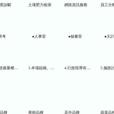
害診斷
土壤肥力檢測
網路資訊服務
員工分
研考
●人事室
●秘書室
●主計
而訂頒之解釋性規定及裁量基準
3.本場組織、職掌及聯絡資訊
4.行政指導有關文書
5.施政計畫、業務
品種
果樹品種
花卉品種
蔬菜品