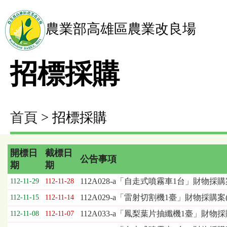
農業部高雄區農業改良場
招標採購
首頁
> 招標採購
開標日
截標日
公告事項
期
期
招
112A028-a「自走式噴霧車1台」財物採
112-11-29
112-11-28
標
112A029-a「雷射切割機1臺」財物採購案(
112-11-15
112-11-14
採
購
112A033-a「鳳梨葉片抽纖機1臺」財物
112-11-08
112-11-07
列