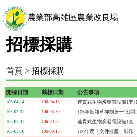
農業部高雄區農業改良場
招標採購
首頁
> 招標採購
開標日期
截標日期
公告事項
招
連貫式生物炭發電設備1套(第
106-04-14
106-04-13
標
106年度雜草抑制蓆一批(開
106-03-31
106-03-30
採
購
連貫式生物炭發電設備1套
106-03-31
106-03-30
列
106年度「文件排版、影印
106-03-16
106-03-15
表，