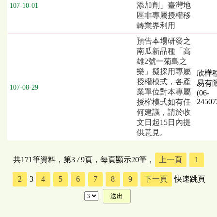
添加劑」臺灣地
107-10-01
區非專屬授權移
轉業界利用
預告本場研發之
南瓜新品種「高
雄2號一菊島之
樂」擬採用專屬
欣樺
授權模式，各產
易有
107-08-29
業單位對本專屬
(06-
24507
授權模式如有任
何建議，請於收
文日起15日內提
供意見。
共171筆資料，第3
/
9頁，每頁顯示20筆，
上一頁
1
2
3
4
5
6
7
8
9
下一頁
快速跳頁