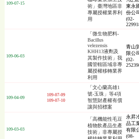
76258
109-07-15
列
術」臺灣地區非
東永
表，
專屬授權業界利
份公
(02-
欄
用
22991
位
依
「微生物肥料-
序
Bacillus
為：
velezensis
青山
KHH13液劑及
發
限公
109-06-03
其製作技術」我
布
(02-
國管轄區域非專
日
25239
屬授權移轉業界
期、
利用
截
標
「文心蘭高雄1
日
號-玉珠」等4項
109-07-09
期
109-04-09
智慧財產權有償
109-07-10
／
讓與招標案
開
標
永昇
「高機能性毛豆
日
品工
植物飲產品生產
109-03-03
期、
有限
技術」非專屬授
(08-
技
權技轉業界利用