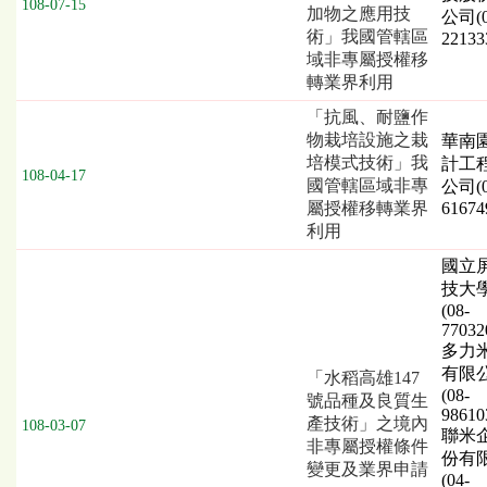
108-07-15
加物之應用技
公司(0
術」我國管轄區
22133
域非專屬授權移
轉業界利用
「抗風、耐鹽作
物栽培設施之栽
華南
培模式技術」我
計工
108-04-17
國管轄區域非專
公司(0
屬授權移轉業界
61674
利用
國立
技大
(08-
77032
多力
有限
「水稻高雄147
(08-
號品種及良質生
98610
產技術」之境內
108-03-07
聯米
非專屬授權條件
份有
變更及業界申請
(04-