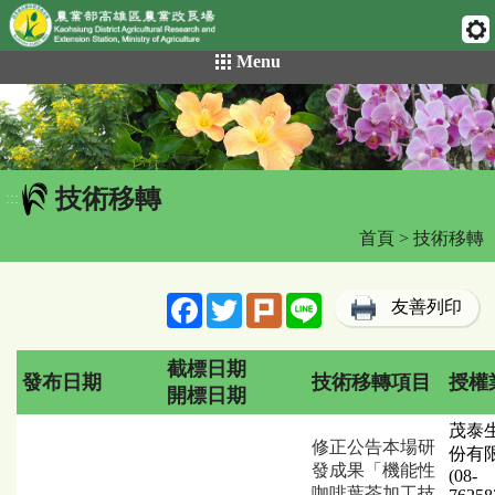
網頁置頂
:::
跳
Menu
到
主
要
內
容
技術移轉
區
:::
塊
首頁
> 技術移轉
Facebook
Twitter
Plurk
Line
友善列印
截標日期
發布日期
技術移轉項目
授權
開標日期
技
茂泰
術
修正公告本場研
份有
移
發成果「機能性
(08-
轉
咖啡葉茶加工技