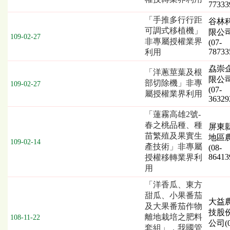
77333
術
移
「手推多行行距
谷林
轉
可調式移植機」
限公
109-02-27
項
非專屬授權業界
(07-
目、
78733
利用
授
劦崇
權
「洋蔥莖葉及根
限公
業
部切除機」非專
109-02-27
(07-
者
屬授權業界利用
36329
「蓮霧高雄2號-
春之桃品種、種
屏東
苗繁殖及果實生
地區
109-02-14
產技術」非專屬
(08-
86413
授權移轉業界利
用
「洋香瓜、東方
甜瓜、小果番茄
大益
及大果番茄作物
技股
離地栽培之肥料
108-11-22
公司(0
套組」，我國管