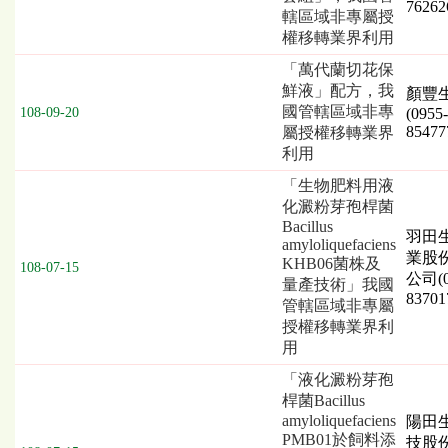
76262
轄區域非專屬授
權移轉業界利用
「萬代蘭切花保
鮮液」配方，我
顏豐
國管轄區域非專
108-09-20
(0955-
85477
屬授權移轉業界
利用
「生物肥料用液
化澱粉芽孢桿菌
Bacillus
羽田
amyloliquefaciens
業股
KHB06菌株及
108-07-15
公司(0
量產技術」我國
83701
管轄區域非專屬
授權移轉業界利
用
「液化澱粉芽孢
桿菌Bacillus
amyloliquefaciens
陽田
PMB01於飼料添
技股