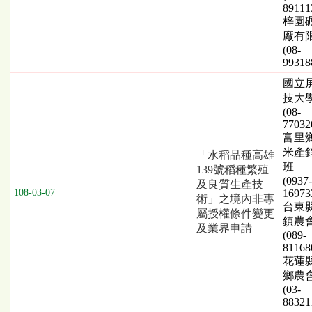
89111
梓園
廠有
(08-
99318
國立
技大
(08-
77032
富里
米產
「水稻品種高雄
班
139號稻種繁殖
(0937-
及良質生產技
108-03-07
16973
術」之境內非專
台東
屬授權條件變更
鎮農
及業界申請
(089-
81168
花蓮
鄉農
(03-
88321