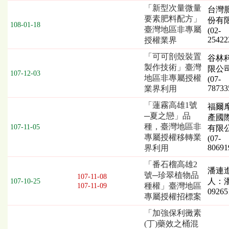
「新型次量微量
台灣
要素肥料配方」
份有
108-01-18
臺灣地區非專屬
(02-
25422
授權業界
「可可剖殼裝置
谷林
製作技術」臺灣
限公
107-12-03
地區非專屬授權
(07-
78733
業界利用
「蓮霧高雄1號
福爾
─夏之戀」品
產國
種，臺灣地區非
107-11-05
有限
專屬授權移轉業
(07-
80691
界利用
「番石榴高雄2
潘連
號─珍翠植物品
107-11-08
人：
107-10-25
種權」臺灣地區
107-11-09
09265
專屬授權招標案
「加強保利黴素
(丁)藥效之桶混