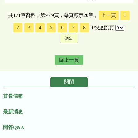
共171筆資料，第9
/
9頁，每頁顯示20筆，
上一頁
1
2
3
4
5
6
7
8
9
快速跳頁
回上一頁
關閉
:::
首長信箱
最新消息
問答Q&A