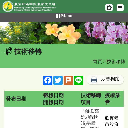
網頁置頂
:::
跳
Menu
到
主
要
內
容
技術移轉
區
:::
塊
首頁
> 技術移轉
Facebook
Twitter
Plurk
Line
友善列印
截標日期
技術移轉
授權業
發布日期
開標日期
項目
者
技
「絲瓜高
術
雄2號(秋
欣樺種
移
綠)品種
苗股份
轉