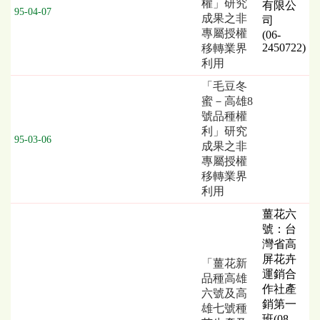
權」研究
有限公
95-04-07
列
成果之非
司
表，
專屬授權
(06-
欄
2450722)
移轉業界
位
利用
依
「毛豆冬
序
蜜－高雄8
為：
號品種權
發
利」研究
布
95-03-06
成果之非
日
專屬授權
期、
移轉業界
截
利用
標
日
薑花六
期
號：台
／
灣省高
開
屏花卉
「薑花新
標
運銷合
品種高雄
日
作社產
六號及高
期、
銷第一
雄七號種
技
班(08-