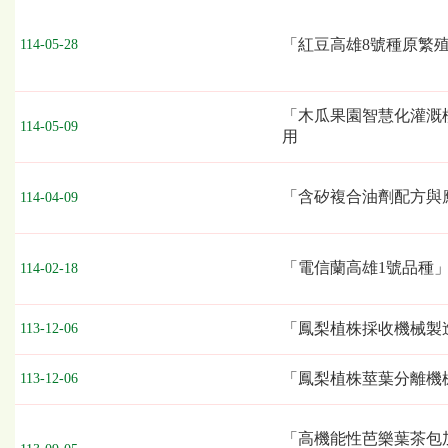
移
轉
項
「紅豆高雄8號種原繁
114-05-28
目、
授
權
「木瓜果園智慧化灌溉
業
114-05-09
用
者
「含矽複合油劑配方與
114-04-09
「電信蘭高雄1號品種
114-02-18
「鳳梨植株採收機械製
113-12-06
「鳳梨植株莖葉分離機
113-12-06
「高機能性芭樂葉茶包