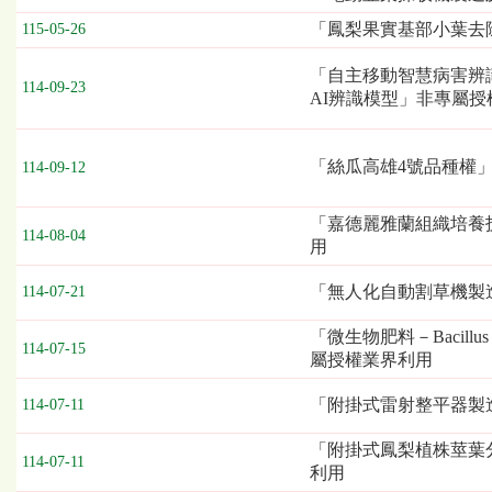
表，
「鳳梨果實基部小葉去
115-05-26
欄
位
「自主移動智慧病害辨
依
114-09-23
AI辨識模型」非專屬授
序
為：
發
「絲瓜高雄4號品種權
114-09-12
布
日
期、
「嘉德麗雅蘭組織培養
114-08-04
截
用
標
日
「無人化自動割草機製
114-07-21
期
／
「微生物肥料－Bacillus
114-07-15
開
屬授權業界利用
標
日
「附掛式雷射整平器製
114-07-11
期、
技
「附掛式鳳梨植株莖葉
114-07-11
術
利用