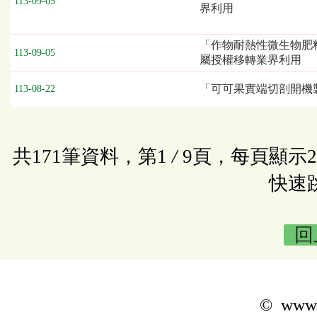
113-09-05
界利用
「作物耐熱性微生物肥
113-09-05
屬授權移轉業界利用
「可可果實端切剖開機
113-08-22
共171筆資料，第1
/
9頁，每頁顯示
快速
回
© www.k