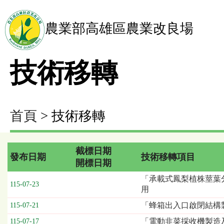
農業部高雄區農業改良場
技術移轉
首頁
> 技術移轉
截標日期
發布日期
技術移轉項目
開標日期
技
「承載式鳳梨植株莖葉
115-07-23
術
用
移
「蜂箱出入口啟閉結構
115-07-21
轉
列
「電動韭菜採收機製造
115-07-17