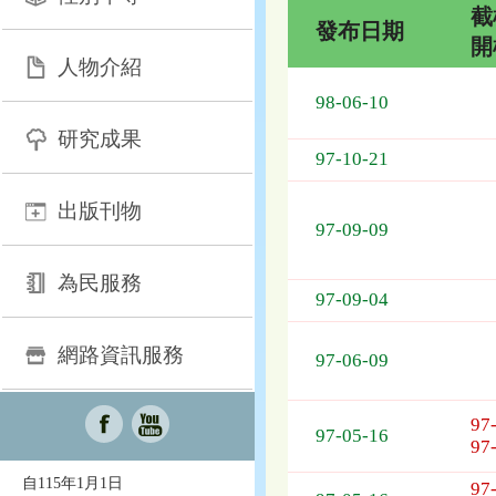
截
發布日期
開
人物介紹
技
術
98-06-10
移
研究成果
轉
97-10-21
列
表，
出版刊物
欄
97-09-09
位
依
為民服務
序
97-09-04
為：
發
網路資訊服務
布
97-06-09
日
期、
97
截
97-05-16
97
標
日
自115年1月1日
97
期