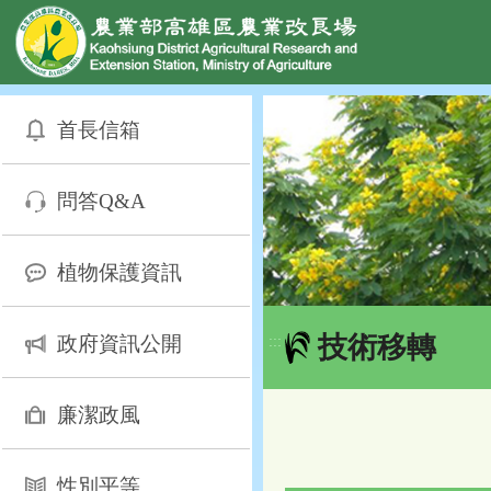
網頁置頂
:::
跳
到
首長信箱
主
要
內
問答Q&A
容
區
塊
植物保護資訊
技術移轉
政府資訊公開
:::
廉潔政風
性別平等