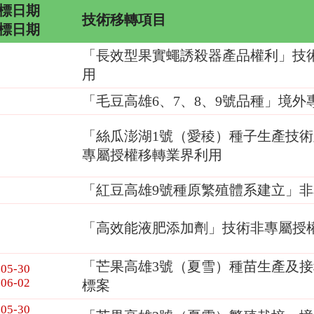
標日期
技術移轉項目
標日期
「長效型果實蠅誘殺器產品權利」技
用
「毛豆高雄6、7、8、9號品種」境
「絲瓜澎湖1號（愛稜）種子生產技
專屬授權移轉業界利用
「紅豆高雄9號種原繁殖體系建立」
「高效能液肥添加劑」技術非專屬授
「芒果高雄3號（夏雪）種苗生產及
-05-30
-06-02
標案
-05-30