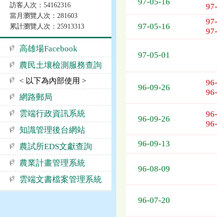
97-05-16
訪客人次：54162316
97
／
當月瀏覽人次：281603
開
97
97-05-16
累計瀏覽人次：25913313
標
97
日
高雄場Facebook
期、
97-05-01
技
農民土壤檢測服務查詢
術
< 以下為內部使用 >
移
96
96-09-26
轉
96
網路郵局
項
目、
雲端行政資訊系統
96
96-09-26
授
96
知識管理後台網站
權
業
96-09-13
農試所EDS文獻查詢
者
農業計畫管理系統
96-08-09
雲端文書檔案管理系統
96-07-20