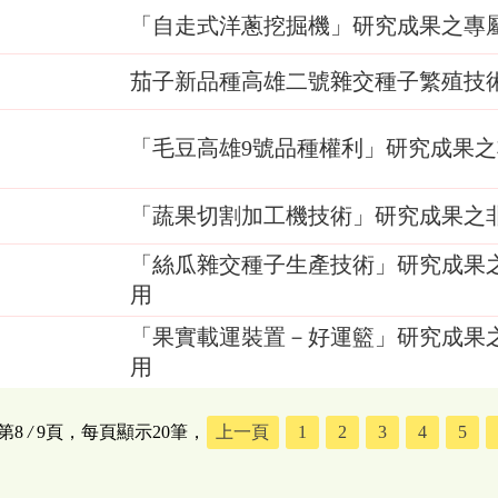
「自走式洋蔥挖掘機」研究成果之專
茄子新品種高雄二號雜交種子繁殖技
「毛豆高雄9號品種權利」研究成果
「蔬果切割加工機技術」研究成果之
「絲瓜雜交種子生產技術」研究成果
用
「果實載運裝置－好運籃」研究成果
用
第8
/
9頁，每頁顯示20筆，
上一頁
1
2
3
4
5