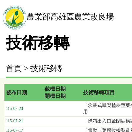
農業部高雄區農業改良場
技術移轉
首頁
> 技術移轉
截標日期
發布日期
技術移轉項目
開標日期
技
「承載式鳳梨植株莖葉
115-07-23
術
用
移
「蜂箱出入口啟閉結構
115-07-21
轉
列
「電動韭菜採收機製造
115-07-17