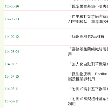
表，
「鳳梨果實基部小葉去
115-05-26
欄
位
「自主移動智慧病害辨
依
114-09-23
AI辨識模型」非專屬授
序
為：
發
「絲瓜高雄4號品種權
114-09-12
布
日
期、
「嘉德麗雅蘭組織培養
114-08-04
截
用
標
日
「無人化自動割草機製
114-07-21
期
／
「微生物肥料－Bacillus
114-07-15
開
屬授權業界利用
標
日
「附掛式雷射整平器製
114-07-11
期、
技
「附掛式鳳梨植株莖葉
114-07-11
術
利用