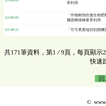
113-09-05
界利用
「作物耐熱性微生物肥
113-09-05
屬授權移轉業界利用
「可可果實端切剖開機
113-08-22
共171筆資料，第1
/
9頁，每頁顯示
快速
回
© www.k