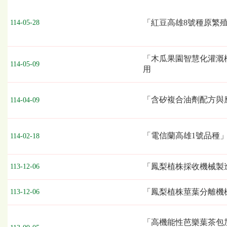
移
轉
項
「紅豆高雄8號種原繁
114-05-28
目、
授
權
「木瓜果園智慧化灌溉
業
114-05-09
用
者
「含矽複合油劑配方與
114-04-09
「電信蘭高雄1號品種
114-02-18
「鳳梨植株採收機械製
113-12-06
「鳳梨植株莖葉分離機
113-12-06
「高機能性芭樂葉茶包