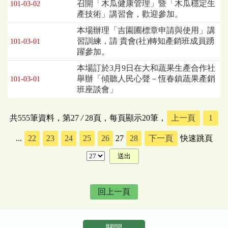
召開「木瓜健康管理」暨「木瓜穩定生
101-03-02
產技術」講習會，歡迎參加。
本場辦理「吉園圃標章申請與使用」講
習訓練，請 貴會(社)轉知產銷班成員踴
101-03-01
躍參加。
本場訂於3月9日在大和蔬果生產合作社
舉辦「傾聽人民心聲－恆春鎮蔬果產銷
101-03-01
班座談會」
共555筆資料，第27
/
28頁，每頁顯示20筆，
上一頁
1
...
22
23
24
25
26
27
28
下一頁
快速跳頁
回上一頁
關閉