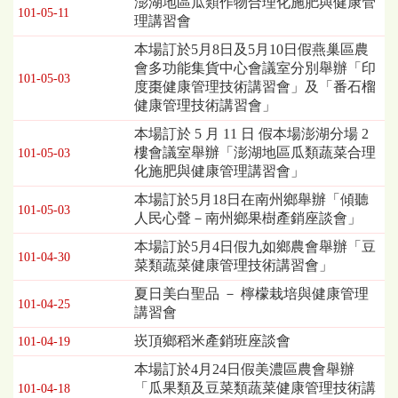
澎湖地區瓜類作物合理化施肥與健康管
101-05-11
講
理講習會
習
本場訂於5月8日及5月10日假燕巢區農
暨
會多功能集貨中心會議室分別舉辦「印
座
101-05-03
度棗健康管理技術講習會」及「番石榴
談
健康管理技術講習會」
會
列
本場訂於 5 月 11 日 假本場澎湖分場 2
表，
樓會議室舉辦「澎湖地區瓜類蔬菜合理
101-05-03
欄
化施肥與健康管理講習會」
位
本場訂於5月18日在南州鄉舉辦「傾聽
依
101-05-03
人民心聲－南州鄉果樹產銷座談會」
序
為：
本場訂於5月4日假九如鄉農會舉辦「豆
發
101-04-30
菜類蔬菜健康管理技術講習會」
布
夏日美白聖品 － 檸檬栽培與健康管理
日
101-04-25
講習會
期、
標
崁頂鄉稻米產銷班座談會
101-04-19
題
本場訂於4月24日假美濃區農會舉辦
「瓜果類及豆菜類蔬菜健康管理技術講
101-04-18