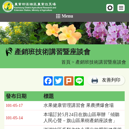
網頁置頂
:::
跳
Menu
到
主
要
內
容
產銷班技術講習暨座談會
區
:::
塊
首頁
> 產銷班技術講習暨座談會
Facebook
Twitter
Plurk
Line
友善列印
發布日期
標題
產
水果健康管理講習會 果農擠爆會場
101-05-17
銷
本場訂於5月24日在旗山區舉辦「傾聽
班
101-05-14
人民心聲－旗山區果樹產銷座談會」
技
術