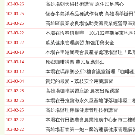
習
高雄場朝天椒技術講習 原住民足感心
102-03-26
暨
恆春半島洋蔥品種試作有成 高雄場舉辦田
102-03-25
座
談
高雄區農業改良場協助美濃農業經營專區
102-03-25
會
本場在恆春鎮舉辦「101/102年期屏東
列
102-03-22
表，
瓜菜健康管理講習 加強用藥安全
102-03-22
欄
位
本場在里港鄉農會農產品處理場辦理「瓜
102-03-19
依
原鄉咖啡講習 農民反應熱烈
102-03-14
序
為：
本場在瑪家鄉公所2樓會議室辦理「咖啡
102-03-12
發
貴妃的最愛－荔枝安全用藥講習
102-03-04
布
日
高雄場咖啡講習座談 農友出席踴躍
102-02-28
期、
本場在吾拉魯滋永久屋基地部落咖啡屋二
102-02-26
標
題
高雄場辦理檸檬健康管理技術講習
102-02-25
本場在竹田鄉農會農業推廣中心超市二樓
102-02-22
高雄場新春第一炮～麟洛蓮霧健康管理講
102-02-22