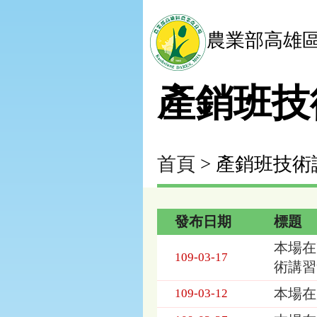
農業部高雄
產銷班技
首頁
> 產銷班技
發布日期
標題
產
本場在
銷
109-03-17
術講習
班
技
本場在
109-03-12
術
講