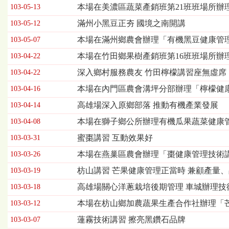
習
本場在美濃區蔬菜產銷班第21班班場所辦
103-05-13
暨
滿州小黑豆正夯 國境之南開講
103-05-12
座
談
本場在滿州鄉農會辦理「有機黑豆健康管
103-05-07
會
本場在竹田鄉果樹產銷班第16班班場所辦
列
103-04-22
表，
深入鄉村服務農友 竹田檸檬講習座無虛席
103-04-22
欄
位
本場在內門區農會溝坪分部辦理「檸檬健
103-04-16
依
高雄場深入原鄉部落 推動有機產業發展
103-04-14
序
為：
本場在獅子鄉公所辦理有機瓜果蔬菜健康
103-04-08
發
蜜棗講習 互動效果好
103-03-31
布
日
本場在燕巢區農會辦理「棗健康管理技術
103-03-26
期、
枋山講習 芒果健康管理正當時 兼顧產量
103-03-19
標
題
高雄場關心洋蔥栽培後期管理 車城辦理技
103-03-18
本場在枋山鄉加農蔬果生產合作社辦理「
103-03-12
蓮霧技術講習 擦亮黑鑽石品牌
103-03-07