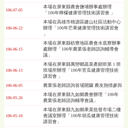
講
本場在屏東縣農會鹽埔辦事處辦理
106-07-05
習
「106年檸檬健康管理技術講習會 」
暨
本場在高雄市桃源區建山社區活動中心
座
辦理「106年芒果健康管理技術講習會
106-06-22
談
」
會
列
本場在屏東縣枋寮地區農會水底寮辦事
表，
處辦理「106年農業張老師諮詢輔導會
106-06-15
欄
議」
位
本場在屏東縣萬巒鄉蔬菜產銷班第 1 班
依
班場所辦理「106年苦瓜健康管理技術
序
106-06-13
講習會 」
為：
發
農業張老師諮詢首場開鑼 農友熱情參與
106-06-05
布
本場在屏東縣九如鄉農會辦理「106年
日
106-05-26
農業張老師諮詢輔導會議」
期、
標
本場在屏東縣九如鄉果菜批發市場二樓
題
會議室辦理「106年胡瓜健康管理技術
106-05-10
講習會」