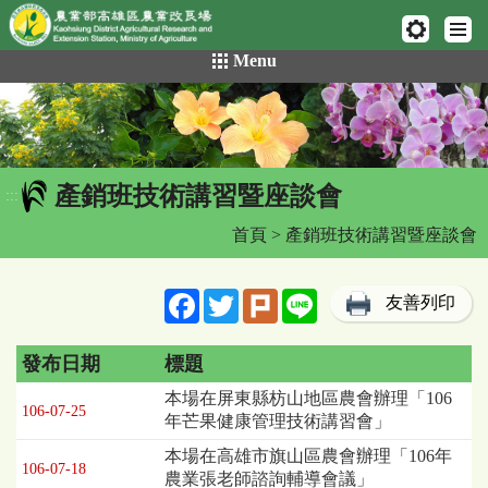
網頁置頂
:::
跳
Menu
到
主
要
內
容
產銷班技術講習暨座談會
區
:::
塊
首頁
> 產銷班技術講習暨座談會
Facebook
Twitter
Plurk
Line
友善列印
發布日期
標題
產
本場在屏東縣枋山地區農會辦理「106
106-07-25
銷
年芒果健康管理技術講習會」
班
本場在高雄市旗山區農會辦理「106年
技
106-07-18
農業張老師諮詢輔導會議」
術