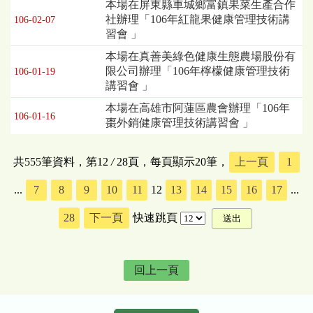
本場在屏東縣車城鄉富鎮果菜生產合作
社辦理「106年紅龍果健康管理技術講
106-02-07
習會 」
本場在真善美綠色健康生態農場股份有
限公司辦理「106年檸檬健康管理技術
106-01-19
講習會 」
本場在高雄市阿蓮區農會辦理「106年
106-01-16
棗外銷健康管理技術講習會 」
共555筆資料，第12
/
28頁，每頁顯示20筆，
上一頁
1
...
7
8
9
10
11
12
13
14
15
16
17
...
28
下一頁
快速跳頁
回上一頁