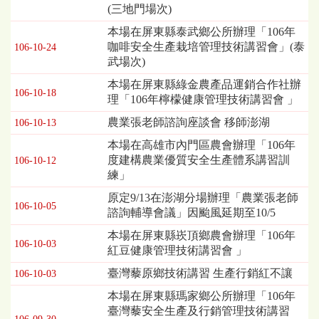
(三地門場次)
講
習
本場在屏東縣泰武鄉公所辦理「106年
暨
咖啡安全生產栽培管理技術講習會」(泰
106-10-24
座
武場次)
談
本場在屏東縣綠金農產品運銷合作社辦
會
106-10-18
理「106年檸檬健康管理技術講習會 」
列
表，
農業張老師諮詢座談會 移師澎湖
106-10-13
欄
本場在高雄市內門區農會辦理「106年
位
度建構農業優質安全生產體系講習訓
依
106-10-12
練」
序
為：
原定9/13在澎湖分場辦理「農業張老師
發
106-10-05
諮詢輔導會議」因颱風延期至10/5
布
本場在屏東縣崁頂鄉農會辦理「106年
日
106-10-03
紅豆健康管理技術講習會 」
期、
標
臺灣藜原鄉技術講習 生產行銷紅不讓
106-10-03
題
本場在屏東縣瑪家鄉公所辦理「106年
臺灣藜安全生產及行銷管理技術講習