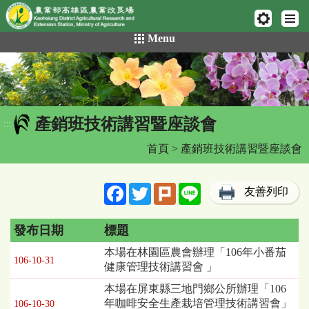
網頁置頂
:::
跳
Menu
到
主
要
內
容
產銷班技術講習暨座談會
區
:::
塊
首頁
> 產銷班技術講習暨座談會
Facebook
Twitter
Plurk
Line
友善列印
發布日期
標題
產
本場在林園區農會辦理「106年小番茄
106-10-31
銷
健康管理技術講習會 」
班
本場在屏東縣三地門鄉公所辦理「106
技
年咖啡安全生產栽培管理技術講習會」
106-10-30
術