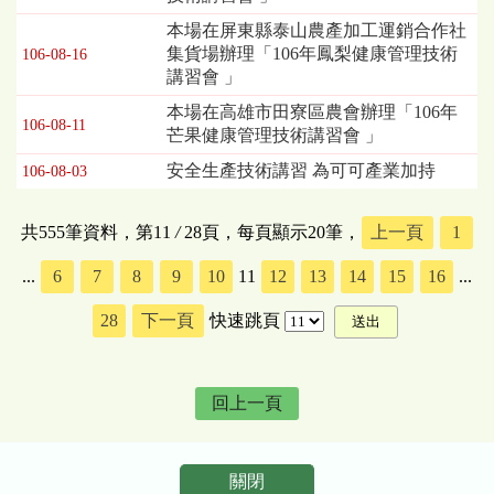
本場在屏東縣泰山農產加工運銷合作社
集貨場辦理「106年鳳梨健康管理技術
106-08-16
講習會 」
本場在高雄市田寮區農會辦理「106年
106-08-11
芒果健康管理技術講習會 」
安全生產技術講習 為可可產業加持
106-08-03
共555筆資料，第11
/
28頁，每頁顯示20筆，
上一頁
1
...
6
7
8
9
10
11
12
13
14
15
16
...
28
下一頁
快速跳頁
回上一頁
關閉