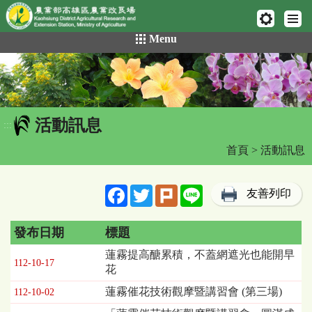
網頁置頂
:::
跳
Menu
到
主
要
內
容
活動訊息
區
:::
塊
首頁
> 活動訊息
Facebook
Twitter
Plurk
Line
友善列印
發布日期
標題
活
蓮霧提高醣累積，不蓋網遮光也能開早
112-10-17
動
花
訊
蓮霧催花技術觀摩暨講習會 (第三場)
112-10-02
息
列