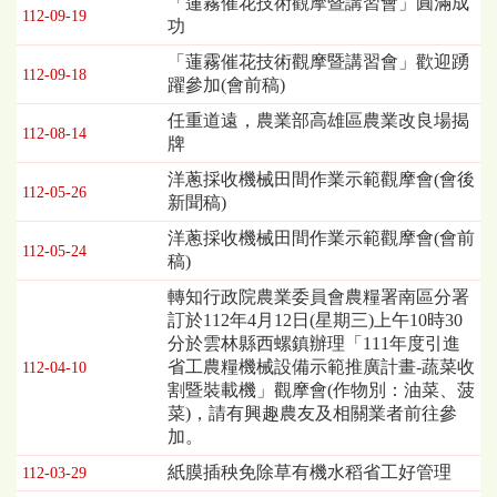
「蓮霧催花技術觀摩暨講習會」圓滿成
112-09-19
表，
功
欄
「蓮霧催花技術觀摩暨講習會」歡迎踴
位
112-09-18
躍參加(會前稿)
依
序
任重道遠，農業部高雄區農業改良場揭
為：
112-08-14
牌
發
洋蔥採收機械田間作業示範觀摩會(會後
布
112-05-26
新聞稿)
日
期、
洋蔥採收機械田間作業示範觀摩會(會前
標
112-05-24
稿)
題
轉知行政院農業委員會農糧署南區分署
訂於112年4月12日(星期三)上午10時30
分於雲林縣西螺鎮辦理「111年度引進
省工農糧機械設備示範推廣計畫-蔬菜收
112-04-10
割暨裝載機」觀摩會(作物別：油菜、菠
菜)，請有興趣農友及相關業者前往參
加。
紙膜插秧免除草有機水稻省工好管理
112-03-29