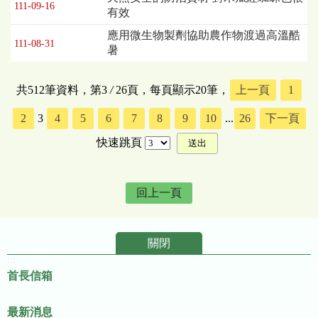
111-09-16
有效
應用微生物製劑協助農作物渡過高溫酷
111-08-31
暑
共512筆資料，第3
/
26頁，每頁顯示20筆，
上一頁
1
2
3
4
5
6
7
8
9
10
...
26
下一頁
快速跳頁
回上一頁
關閉
:::
首長信箱
最新消息