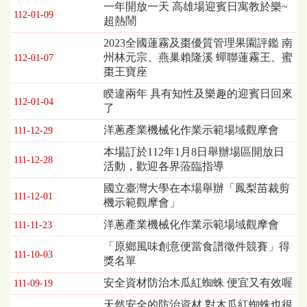
一年開放一天 高雄場迎賓日寓教於樂~
112-01-09
超熱鬧
2023全國蓮霧及棗優質管理果園評鑑 南
州林元宗、燕巢賴隆溪 蟬聯蓮霧王、蜜
112-01-07
棗王寶座
睽違兩年 具有知性及樂趣的迎賓日回來
112-01-04
了
洋蔥產業機械化作業示範場域觀摩會
111-12-29
本場訂於112年1月8日舉辦場區開放日
111-12-28
活動，歡迎各界蒞臨指導
國立臺灣大學在本場舉辦「鳳梨苗裁剪
111-12-01
機示範觀摩會」
洋蔥產業機械化作業示範場域觀摩會
111-11-23
「原鄉風味創意便當食譜徵件競賽」得
111-10-03
獎名單
安全資材防治木瓜紅蜘蛛 便宜又有效喔
111-09-19
天然安全的防治資材 對木瓜紅蜘蛛也很