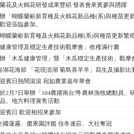
蘭花及火鶴花研發成果豐碩 發表會來賓參與踴躍
辦「蝴蝶蘭嶄新育種及火鶴花新品種(系)與種苗更
歡迎蒞臨參加。
蝴蝶蘭嶄新育種及火鶴花新品種(系)與種苗更新繁
健康管理及穩定生產技術觀摩會」收穫滿行囊
辦「木瓜健康管理」暨「木瓜穩定生產技術」觀摩
年澎湖花海節 「花現澎湖 菊島喜羊羊」寫生及攝影
迎賓日熱鬧滾滾 宛如農業嘉年華會
於2月7日舉辦「104農躍南台灣‧農林漁牧總動員
品、地方料理展售活動
迎賓日 歡迎相招來參加
年全國蓮霧、棗果園評鑑 佳冬連莊、大社奪冠