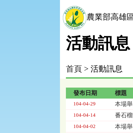
農業部高雄
活動訊息
首頁
> 活動訊息
發布日期
標題
活
本場舉
104-04-29
動
訊
番石榴
104-04-14
息
本場舉
列
104-04-02
表，