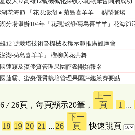
基改大豆高雄12號機械化採收示範觀摩會圓滿成功
5 澎湖花海節 「花現澎湖 ● 菊島喜羊羊」 熱鬧登場
湖分場舉辦104年「花現澎湖•菊島喜羊羊」花海節
雄12 號栽培技術暨機械收穫示範推廣觀摩會
澎湖‧菊島喜羊羊」 檉柳與花共舞
5全國蓮霧及棗優質管理果園評鑑開始報名
5全國蓮霧、蜜棗優質栽培管理果園評鑑競賽要點
上一
6
/
26頁，每頁顯示20筆，
頁
1
...
下一
18
19
20
21
...
26
頁
快速跳頁