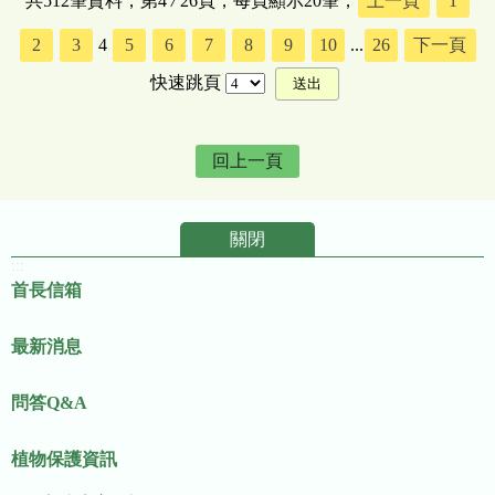
共512筆資料，第4
/
26頁，每頁顯示20筆，
上一頁
1
2
3
4
5
6
7
8
9
10
...
26
下一頁
快速跳頁
回上一頁
關閉
:::
首長信箱
最新消息
問答Q&A
植物保護資訊