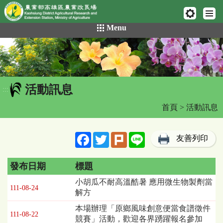
網頁置頂
:::
跳
Menu
到
主
要
內
容
活動訊息
區
:::
塊
首頁
> 活動訊息
Facebook
Twitter
Plurk
Line
友善列印
發布日期
標題
活
小胡瓜不耐高溫酷暑 應用微生物製劑當
111-08-24
動
解方
訊
本場辦理「原鄉風味創意便當食譜徵件
息
111-08-22
競賽」活動，歡迎各界踴躍報名參加
列