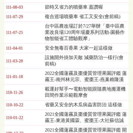
表，
節時又省力的噴藥車 蓋讚喔
111-08-03
欄
複合巡場噴藥車 省工又安全(會前稿)
111-07-29
位
依
台中區農改場訂於7/27舉辦「臺中區農
序
業改良場120周年場慶系列活動-園藝作
111-07-25
為：
物智能省工體驗觀摩」
發
安全無毒百香果 大家一起這樣做
布
111-04-01
日
設施開外掛加天敵 減藥防治一樣行(會
期、
111-03-28
前稿)
標
2022全國蓮霧及棗優質管理果園評鑑 蓮
題
111-01-18
霧王-南州林元宗、蜜棗王-燕巢賴隆溪
載運好幫手〜電動智能跟隨農地搬運機
110-11-26
田間作業示範觀摩會
省藥又安全的木瓜病蟲害防治 這樣做
110-10-22
2021全國蓮霧及棗優質管理果園評鑑 蓮
110-01-22
霧王-東港黃國霖、蜜棗王-大社蘇信誠
2021全國蓮霧及棗優質管理果園評鑑 開