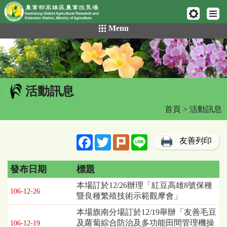
網頁置頂
:::
跳
Menu
到
主
要
內
容
活動訊息
區
:::
塊
首頁
> 活動訊息
Facebook
Twitter
Plurk
Line
友善列印
發布日期
標題
活
本場訂於12/26辦理「紅豆高雄8號保種
106-12-26
動
暨良種繁殖技術示範觀摩會」
訊
本場旗南分場訂於12/19舉辦「友善毛豆
息
及蘿蔔綜合防治及多功能田間管理機操
106-12-19
列