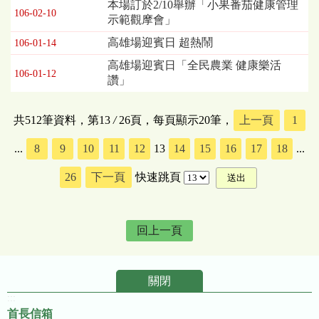
本場訂於2/10舉辦「小果番茄健康管理
106-02-10
示範觀摩會」
高雄場迎賓日 超熱鬧
106-01-14
高雄場迎賓日「全民農業 健康樂活
106-01-12
讚」
共512筆資料，第13
/
26頁，每頁顯示20筆，
上一頁
1
...
8
9
10
11
12
13
14
15
16
17
18
...
26
下一頁
快速跳頁
回上一頁
關閉
:::
首長信箱