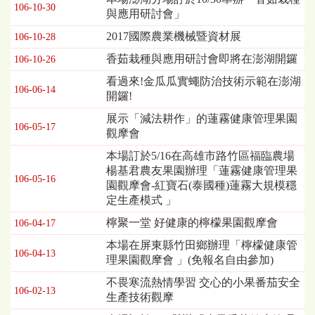
106-10-30
與應用研討會」
2017國際農業機械暨資材展
106-10-28
香茹栽種與應用研討會即將在澎湖開鑼
106-10-26
看過來!金瓜瓜實蠅防治技術示範在澎湖
106-06-14
開鑼!
展示「減法耕作」的蓮霧健康管理果園
106-05-17
觀摩會
本場訂於5/16在高雄市路竹區福臨農場
楊基君農友果園辦理「蓮霧健康管理果
106-05-16
園觀摩會-紅寶石(泰國種)蓮霧大規模穩
定生產模式 」
檸聚一堂 好健康的檸檬果園觀摩會
106-04-17
本場在屏東縣竹田鄉辦理「檸檬健康管
106-04-13
理果園觀摩會 」(免報名自由參加)
不畏寒流熱情學習 交心的小果番茄安全
106-02-13
生產技術觀摩