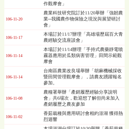
作觀摩會」
表，
欄
農業科技研究院訂於11/20舉辦「強韌農
位
業─我國農作物保險之現況與展望研討
106-11-20
依
會」
序
本場訂於11/17辦理「高雄場歷屆百大青
為：
106-11-17
農經驗交流座談會」
發
布
本場訂於11/14辦理「手持式農藥靜電噴
日
霧器應用於瓜類病害管理」田間示範觀
106-11-14
期、
摩會
標
台南區農業改良場舉辦「胡麻機械採收
題
暨田間管理觀摩會」，請農友踴躍報名
106-11-14
參加。
農糧署舉辦「產銷履歷經驗分享說明
會」共6場次，歡迎想了解但尚未加入
106-11-08
產銷履歷之農友參加
香茹栽種與應用研討會相約澎湖 獲得熱
106-11-02
烈迴響
本場澎湖分場訂於10/30舉辦「香茹栽種