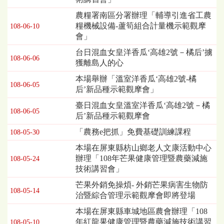
農糧署南區分署辦理「輔導引進省工農
糧機械設備-蘆筍組合計量機示範觀摩
108-06-10
會」
台日混血女皇洋香瓜‘高雄2號－橘后’擄
108-06-06
獲離島人的心
本場舉辦「溫室洋香瓜‘高雄2號-橘
108-06-05
后’新品種示範觀摩會」
臺日混血女皇溫室洋香瓜‘高雄2號－橘
108-06-05
后’新品種示範觀摩會
「農務e把抓」免費基礎訓練課程
108-05-30
本場在屏東縣枋山鄉老人文康活動中心
辦理「108年芒果健康管理暨農藥減施
108-05-24
技術講習會」
芒果外銷免操煩- 外銷芒果病害生物防
108-05-14
治暨綜合管理示範觀摩會即將登場
本場在屏東縣車城地區農會辦理「108
年紅龍果健康管理暨農藥減施技術講習
108-05-10