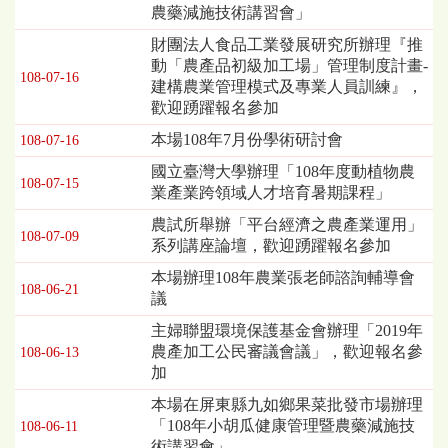
農藥減施技術講習會」
表，
欄
財團法人食品工業發展研究所辦理『推
位
動「農產品初級加工場」管理制度計畫-
108-07-16
依
建構農業管理模式及專業人員訓練』，
序
歡迎踴躍報名參加
為：
本場108年7月份學術研討會
108-07-16
發
布
國立臺灣大學辦理「108年度動植物農
日
108-07-15
業產業跨領域人才培育暑期課程」
期、
農試所舉辦「平台經濟之農產業運用」
標
108-07-09
系列講座論壇，歡迎踴躍報名參加
題
本場辦理108年農業張老師諮詢輔導會
108-06-21
議
主婦聯盟環境保護基金會辦理「2019年
農產加工公民審議會議」，歡迎報名參
108-06-13
加
本場在屏東縣九如鄉果菜批發市場辦理
「108年小胡瓜健康管理暨農藥減施技
108-06-11
術講習會」