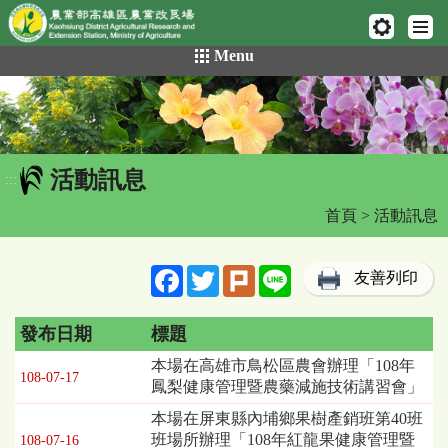
網頁置頂
:::
跳
Menu
到
主
要
內
容
活動訊息
區
:::
塊
首頁
> 活動訊息
Facebook
Twitter
Plurk
Line
友善列印
發布日期
標題
活
本場在高雄市鳥松區農會辦理「108年
108-07-17
動
鳳梨健康管理暨農藥減施技術講習會」
訊
本場在屏東縣內埔鄉果樹產銷班第40班
息
班場所辦理「108年紅龍果健康管理暨
108-07-16
列