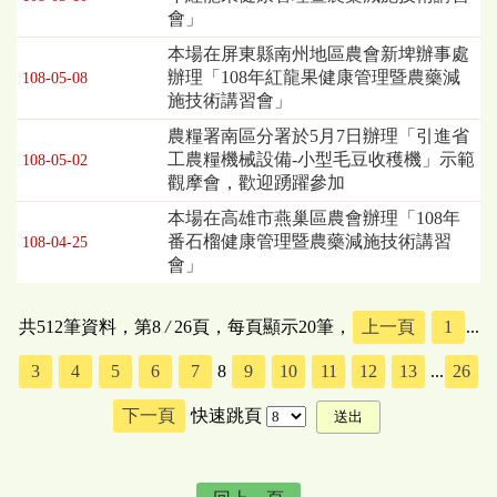
會」
本場在屏東縣南州地區農會新埤辦事處
辦理「108年紅龍果健康管理暨農藥減
108-05-08
施技術講習會」
農糧署南區分署於5月7日辦理「引進省
工農糧機械設備-小型毛豆收穫機」示範
108-05-02
觀摩會，歡迎踴躍參加
本場在高雄市燕巢區農會辦理「108年
番石榴健康管理暨農藥減施技術講習
108-04-25
會」
共512筆資料，第8
/
26頁，每頁顯示20筆，
上一頁
1
...
3
4
5
6
7
8
9
10
11
12
13
...
26
下一頁
快速跳頁