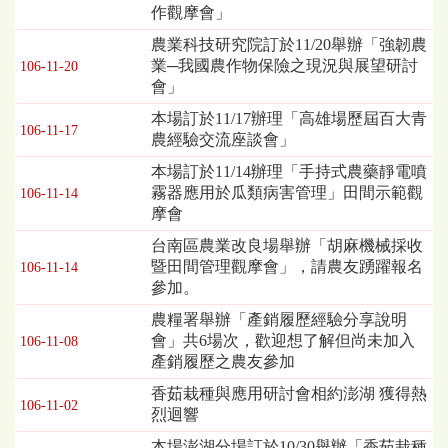
作觀摩會」
表，
欄
農業科技研究院訂於11/20舉辦「強韌農
位
業─我國農作物保險之現況與展望研討
106-11-20
依
會」
序
本場訂於11/17辦理「高雄場歷屆百大青
為：
106-11-17
農經驗交流座談會」
發
布
本場訂於11/14辦理「手持式農藥靜電噴
日
霧器應用於瓜類病害管理」田間示範觀
106-11-14
期、
摩會
標
台南區農業改良場舉辦「胡麻機械採收
題
暨田間管理觀摩會」，請農友踴躍報名
106-11-14
參加。
農糧署舉辦「產銷履歷經驗分享說明
會」共6場次，歡迎想了解但尚未加入
106-11-08
產銷履歷之農友參加
香茹栽種與應用研討會相約澎湖 獲得熱
106-11-02
烈迴響
本場澎湖分場訂於10/30舉辦「香茹栽種