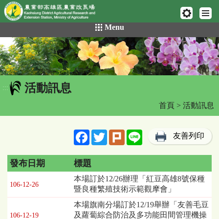
網頁置頂
:::
跳
Menu
到
主
要
內
容
活動訊息
區
:::
塊
首頁
> 活動訊息
Facebook
Twitter
Plurk
Line
友善列印
發布日期
標題
活
本場訂於12/26辦理「紅豆高雄8號保種
106-12-26
動
暨良種繁殖技術示範觀摩會」
訊
本場旗南分場訂於12/19舉辦「友善毛豆
息
及蘿蔔綜合防治及多功能田間管理機操
106-12-19
列