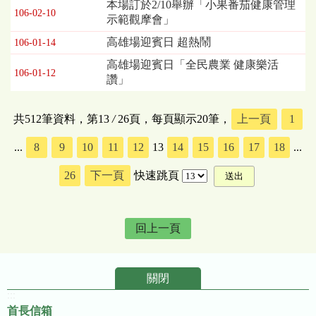
本場訂於2/10舉辦「小果番茄健康管理
106-02-10
示範觀摩會」
高雄場迎賓日 超熱鬧
106-01-14
高雄場迎賓日「全民農業 健康樂活
106-01-12
讚」
共512筆資料，第13
/
26頁，每頁顯示20筆，
上一頁
1
...
8
9
10
11
12
13
14
15
16
17
18
...
26
下一頁
快速跳頁
回上一頁
關閉
:::
首長信箱