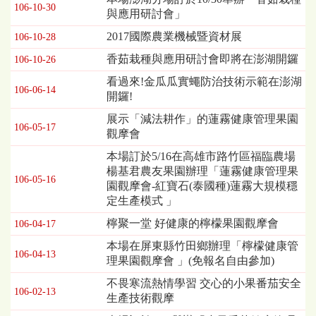
106-10-30
與應用研討會」
2017國際農業機械暨資材展
106-10-28
香茹栽種與應用研討會即將在澎湖開鑼
106-10-26
看過來!金瓜瓜實蠅防治技術示範在澎湖
106-06-14
開鑼!
展示「減法耕作」的蓮霧健康管理果園
106-05-17
觀摩會
本場訂於5/16在高雄市路竹區福臨農場
楊基君農友果園辦理「蓮霧健康管理果
106-05-16
園觀摩會-紅寶石(泰國種)蓮霧大規模穩
定生產模式 」
檸聚一堂 好健康的檸檬果園觀摩會
106-04-17
本場在屏東縣竹田鄉辦理「檸檬健康管
106-04-13
理果園觀摩會 」(免報名自由參加)
不畏寒流熱情學習 交心的小果番茄安全
106-02-13
生產技術觀摩