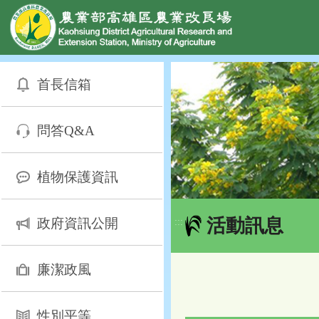
網頁置頂
:::
跳
到
首長信箱
主
要
內
問答Q&A
容
區
塊
植物保護資訊
活動訊息
政府資訊公開
:::
廉潔政風
性別平等