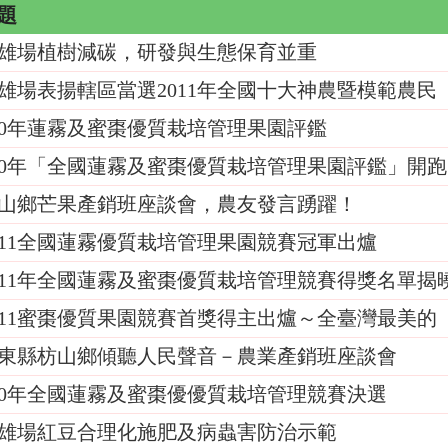
題
雄場植樹減碳，研發與生態保育並重
雄場表揚轄區當選2011年全國十大神農暨模範農民
00年蓮霧及蜜棗優質栽培管理果園評鑑
00年「全國蓮霧及蜜棗優質栽培管理果園評鑑」開跑
山鄉芒果產銷班座談會，農友發言踴躍！
011全國蓮霧優質栽培管理果園競賽冠軍出爐
011年全國蓮霧及蜜棗優質栽培管理競賽得獎名單揭
011蜜棗優質果園競賽首獎得主出爐～全臺灣最美的
東縣枋山鄉傾聽人民聲音－農業產銷班座談會
00年全國蓮霧及蜜棗優優質栽培管理競賽決選
雄場紅豆合理化施肥及病蟲害防治示範