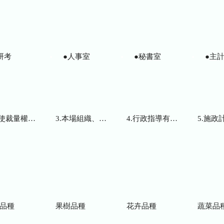
研考
●人事室
●秘書室
●主計
而訂頒之解釋性規定及裁量基準
3.本場組織、職掌及聯絡資訊
4.行政指導有關文書
5.施政計畫、業務
品種
果樹品種
花卉品種
蔬菜品