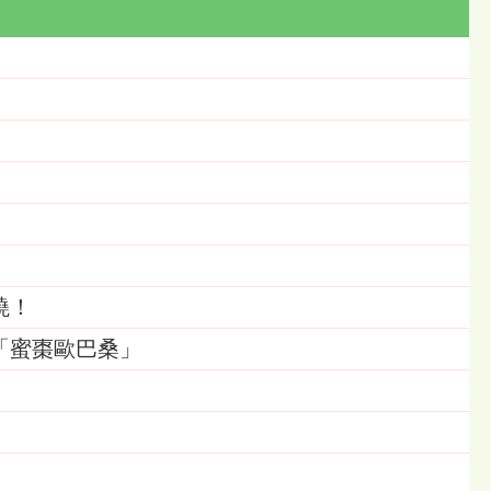
曉！
「蜜棗歐巴桑」