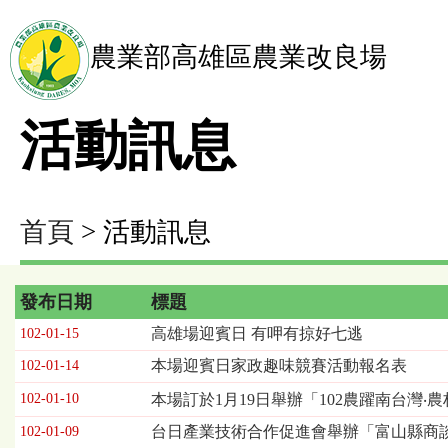
農業部高雄區農業改良場
活動訊息
首頁
> 活動訊息
發布日期
標題
活
高雄場迎賓日 有呷有掠好七逃
102-01-15
動
本場迎賓日家政趣味競賽活動報名表
102-01-14
訊
息
102-01-10
本場訂於1月19日舉辦「102農躍南台灣
列
台日產業技術合作促進會舉辦「富山縣商談
表，
102-01-09