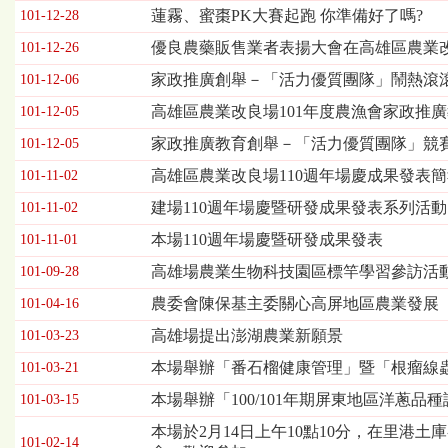
欄
蓮霧、蜜棗PK大賽起跑 你準備好了嗎?
101-12-28
位
依
優良農藥販售業者表揚大會在高雄區農業
101-12-26
序
家政推廣創舉－「活力優質團隊」鬧熱滾
101-12-06
為：
發
高雄區農業改良場101年度農漁會家政推
101-12-05
布
家政推廣教育創舉－「活力優質團隊」競
101-12-05
日
期、
高雄區農業改良場110週年場慶成果發表
101-11-02
標
建場110週年場慶暨研發成果發表系列活
101-11-02
題
本場110週年場慶暨研發成果發表
101-11-01
高雄場農業生物科技園區標竿學習參訪活
101-09-28
農委會陳保基主委關心高屏地區農業發展
101-04-16
高雄場提出澎湖農業新願景
101-03-23
本場舉辦「番石榴健康管理」暨「根瘤線
101-03-21
本場舉辦「100/101年期屏東地區洋蔥
101-03-15
本場於2月14日上午10點10分，在里
101-02-14