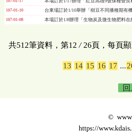
本場訂於1/17辦理「紅豆高雄9號保種暨
107-01-17
台東場訂於1/10舉辦「樹豆不同播種期有
107-01-10
本場訂於1/8辦理「生物炭及微生物肥料
107-01-08
共512筆資料，第12
/
26頁，每頁顯
13
14
15
16
17
...
2
回
© www.k
https://www.kdais