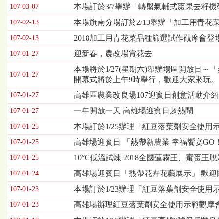
欄
本場訂於3/7舉辦「轉盤氣輔式棗果去籽
107-03-07
位
本場旗南分場訂於2/13舉辦「加工用青花
107-02-13
依
序
2018加工用青花菜品種篩選試作觀摩會登
107-02-13
為：
迎新春，農改場賞花去
發
107-01-27
布
本場將於1/27(星期六)舉辦場區開放日
日
107-01-27
開幕式將於上午9時舉行，歡迎大家來玩。
期、
標
高雄區農業改良場107迎賓日創意活動介紹
107-01-27
題
一年開放一天 高雄場迎賓日超熱鬧
107-01-27
本場訂於1/25辦理「紅豆落葉劑安全使用
107-01-25
高雄場迎賓日 「熱帶新農業 幸福饗宴GO
107-01-25
10°C低溫試煉 2018全國蓮霧王、蜜棗王
107-01-25
高雄場迎賓日「熱帶花卉花藝展示」 歡迎
107-01-24
本場訂於1/23辦理「紅豆落葉劑安全使用
107-01-23
高雄場辦理紅豆落葉劑安全使用示範觀摩
107-01-23