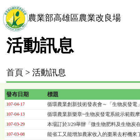
農業部高雄區農業改良場
活動訊息
首頁
> 活動訊息
發布日期
標題
活
循環農業創新技術發表會～「生物炭發電
107-04-17
動
循環農業新樂章~生物炭發電系統示範觀
107-04-13
訊
息
本場訂於3/29舉辦「微生物肥料及生物
107-03-29
列
能省工又能增加農家收入的棗果去籽機來
107-03-08
表，