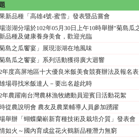
題
果新品種「高雄4號-蜜雪」發表暨品嘗會
場澎湖分場於102年05月30日上午10時舉辦"菊
新品種及健康養身美食，歡迎光臨
菊島之瓜饗宴」展現澎湖在地風味
菊島瓜之饗宴」系列活動獲得廣大迴響
02年度高屏地區十大優良米飯美食競賽辦法及報名表
雄場尋找米飯達人－要出名趁此時
02年農躍南台灣農林漁牧總動員迎賓日活動花絮
時從農說明會 農友及農業輔導人員參加踴躍
場舉辦「蝴蝶蘭嶄新育種技術及栽培介質」發表會
情如火～國內育成盆花火鶴新品種潛力無窮