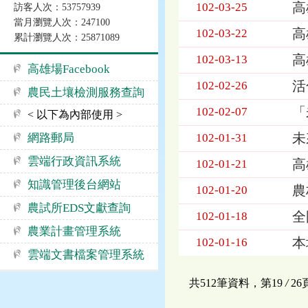
高
102-03-25
訪客人次：53757939
當月瀏覽人次：247100
高
102-03-22
累計瀏覽人次：25871089
高
102-03-13
高雄場Facebook
活
102-02-26
農民土壤檢測服務查詢
「
102-02-07
< 以下為內部使用 >
未
網路郵局
102-01-31
雲端行政資訊系統
高
102-01-21
知識管理後台網站
農
102-01-20
農試所EDS文獻查詢
全
102-01-18
農業計畫管理系統
本
102-01-16
雲端文書檔案管理系統
共512筆資料，第19
/
2