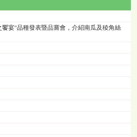
島瓜之饗宴"品種發表暨品嘗會，介紹南瓜及稜角絲