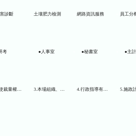
害診斷
土壤肥力檢測
網路資訊服務
員工分
研考
●人事室
●秘書室
●主計
而訂頒之解釋性規定及裁量基準
3.本場組織、職掌及聯絡資訊
4.行政指導有關文書
5.施政計畫、業務