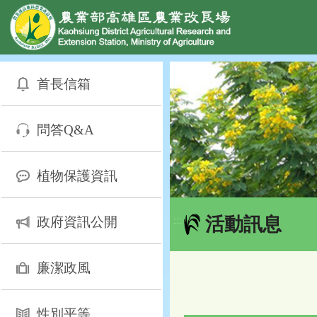
網頁置頂
:::
跳
到
首長信箱
主
要
內
問答Q&A
容
區
塊
植物保護資訊
活動訊息
政府資訊公開
:::
廉潔政風
性別平等