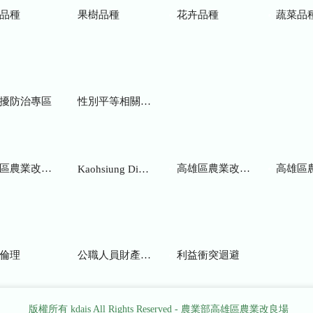
品種
果樹品種
花卉品種
蔬菜品
擾防治專區
性別平等相關網站
業改良場研究彙報
高雄區農業改良場年報
高雄區
Kaohsiung District Agricultural Research and Extension Station
倫理
公職人員財產申報
利益衝突迴避
版權所有 kdais All Rights Reserved - 農業部高雄區農業改良場