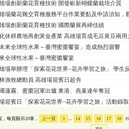
雄場創新蘭花育種技術 開發嶄新蝴蝶蘭栽培介質
雄場蘭花雜交育種服務平台作業要點及申請須知，
雄場創新蘭花育種技術 國際蘭展再締佳績
化休耕農地再創黃金產業 高雄場育成毛豆黃豆兩用
未來全球性水果～臺灣蜜棗饗宴」造成熱烈迴響
來全球性水果～臺灣蜜棗饗宴
雄場舉辦理「探索花花世界~花卉學習之旅」 學生
林漁牧總動員 高雄場迎賓日超夯
國蓮霧、蜜棗冠軍出爐 東港、燕巢連年奪冠
場迎賓日「探索花花世界~花卉學習之旅」活動錄
6頁，每頁顯示20筆，
上一頁
1
...
14
15
16
17
18
1