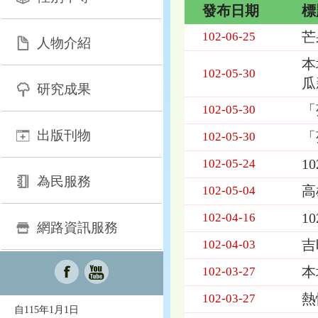
發布日期
標
活
芒
102-06-25
人物介紹
動
訊
本
102-05-30
息
瓜
研究成果
列
表，
「
102-05-30
欄
出版刊物
位
「
102-05-30
依
1
102-05-24
序
為：
為民服務
高
102-05-04
發
布
1
102-04-16
日
網路資訊服務
期、
吉
102-04-03
標
題
本
102-03-27
熱
102-03-27
自115年1月1日