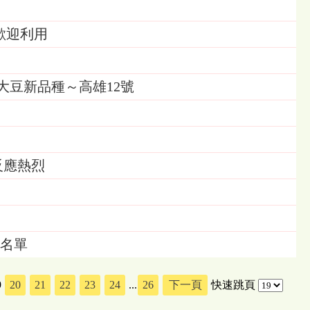
歡迎利用
大豆新品種～高雄12號
反應熱烈
取名單
9
20
21
22
23
24
...
26
下一頁
快速跳頁