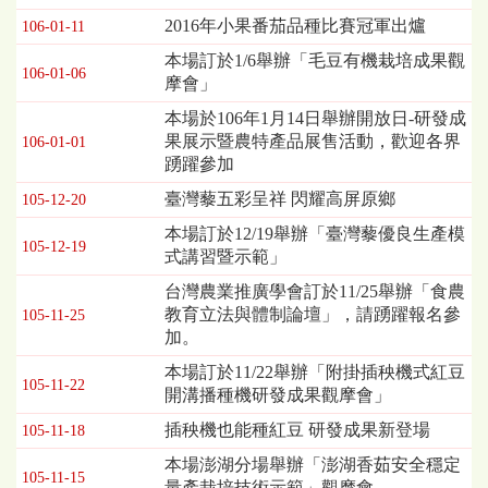
表，
2016年小果番茄品種比賽冠軍出爐
106-01-11
欄
本場訂於1/6舉辦「毛豆有機栽培成果觀
位
106-01-06
摩會」
依
序
本場於106年1月14日舉辦開放日-研發成
為：
果展示暨農特產品展售活動，歡迎各界
106-01-01
發
踴躍參加
布
臺灣藜五彩呈祥 閃耀高屏原鄉
日
105-12-20
期、
本場訂於12/19舉辦「臺灣藜優良生產模
標
105-12-19
式講習暨示範」
題
台灣農業推廣學會訂於11/25舉辦「食農
教育立法與體制論壇」，請踴躍報名參
105-11-25
加。
本場訂於11/22舉辦「附掛插秧機式紅豆
105-11-22
開溝播種機研發成果觀摩會」
插秧機也能種紅豆 研發成果新登場
105-11-18
本場澎湖分場舉辦「澎湖香茹安全穩定
105-11-15
量產栽培技術示範」觀摩會