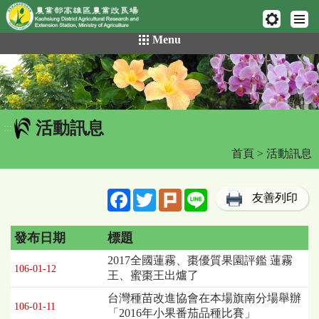
網頁置頂
:::
跳
Menu
到
主
要
內
容
活動訊息
區
:::
塊
首頁
> 活動訊息
Facebook
Twitter
Plurk
Line
友善列印
發布日期
標題
活
2017全國蓮霧、棗優質果園評鑑 蓮霧
106-01-12
動
王、蜜棗王出爐了
訊
台灣種苗改進協會在本場旗南分場舉辦
息
106-01-11
「2016年小果番茄品種比賽」
列