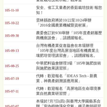
安全、省工又量產的香茹栽培技術 報您
105-11-10
知！
雲林縣政府將於10/22至10/24舉辦
105-10-22
「2016全國農業機械暨資材展」
農委會訂於9/30舉辦「105年度產銷履歷
105-09-30
商機座談會」，請踴躍報名。
台灣有機產業促進協會在本場辦理
「105年度台灣高屏澎地區有機農業土
105-09-13
壤肥培管理講習會」，請踴躍報名。
中華肥料協會辦理3場「105年施肥技術
105-08-25
與施肥效果講習班」
代轉：歡迎報名「IDEAS Tech - 新農
105-07-19
業，神農產銷溯源應用展」
代轉：歡迎報名「高屏地區生命環境事
105-07-11
業自然農業研習營 」
本場於7月7日(四) 與臺灣大學園藝系合
辦「室內植物淨化空氣」種子教師研習
105-07-07