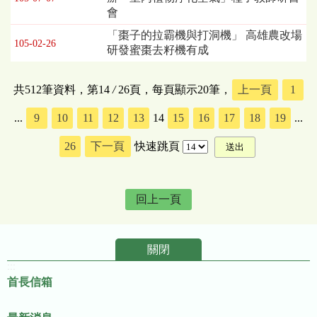
會
「棗子的拉霸機與打洞機」 高雄農改場
105-02-26
研發蜜棗去籽機有成
共512筆資料，第14
/
26頁，每頁顯示20筆，
上一頁
1
...
9
10
11
12
13
14
15
16
17
18
19
...
26
下一頁
快速跳頁
回上一頁
關閉
:::
首長信箱