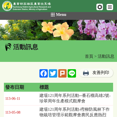
網頁置頂
:::
跳
Menu
到
主
要
內
容
活動訊息
區
:::
塊
首頁
> 活動訊息
Facebook
Twitter
Plurk
Line
友善列印
發布日期
標題
活
建場121周年系列活動─番石榴高雄2號-
113-06-11
動
珍翠周年生產模式觀摩會
訊
建場121周年系列活動-檉柳防風林下作
息
113-05-08
物栽培管理示範觀摩會農民反應熱烈
列