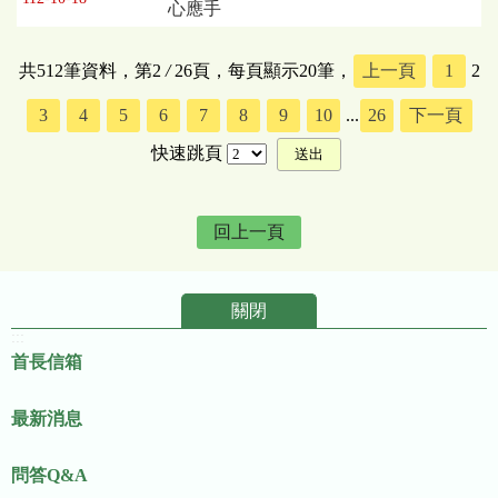
心應手
共512筆資料，第2
/
26頁，每頁顯示20筆，
上一頁
1
2
3
4
5
6
7
8
9
10
...
26
下一頁
快速跳頁
回上一頁
關閉
:::
首長信箱
最新消息
問答Q&A