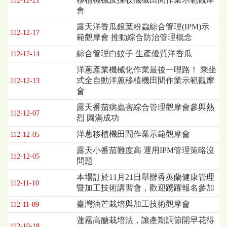
112-12-21
會
露天洋香瓜銀葉粉蝨綜合管理(IPM)示
112-12-17
範觀摩會 推動綜合防治管理概念
綜合管理白蚊子 生產優質洋香瓜
112-12-14
洋蔥產業機械化作業最後一哩路！ 乘坐
式全自動洋蔥移植機田間作業示範觀摩
112-12-13
會
露天番茄病蟲害綜合管理觀摩會參與熱
112-12-07
烈 圓滿成功
洋蔥移植機田間作業示範觀摩會
112-12-05
露天小番茄難度高 運用IPM管理策略沒
112-12-05
問題
本場訂於11月21日舉辦香莢蘭健康管理
112-11-10
暨加工技術講習會，歡迎踴躍報名參加
臺灣油芒栽培與加工技術觀摩會
112-11-09
蓮霧高醣栽培法，讓產期調節開早花得
112-10-18