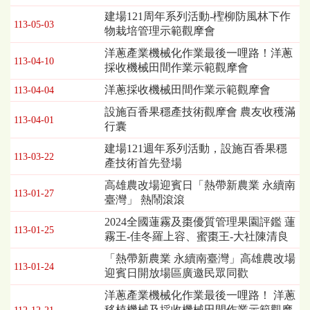
表，
建場121周年系列活動-檉柳防風林下作
113-05-03
欄
物栽培管理示範觀摩會
位
洋蔥產業機械化作業最後一哩路！洋蔥
依
113-04-10
採收機械田間作業示範觀摩會
序
為：
洋蔥採收機械田間作業示範觀摩會
113-04-04
發
設施百香果穩產技術觀摩會 農友收穫滿
布
113-04-01
行囊
日
期、
建場121週年系列活動，設施百香果穩
標
113-03-22
產技術首先登場
題
高雄農改場迎賓日「熱帶新農業 永續南
113-01-27
臺灣」 熱鬧滾滾
2024全國蓮霧及棗優質管理果園評鑑 蓮
113-01-25
霧王-佳冬羅上容、蜜棗王-大社陳清良
「熱帶新農業 永續南臺灣」高雄農改場
113-01-24
迎賓日開放場區廣邀民眾同歡
洋蔥產業機械化作業最後一哩路！ 洋蔥
移植機械及採收機械田間作業示範觀摩