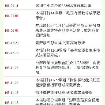
表，
2016年小果番茄品種比賽冠軍出爐
106-01-11
欄
本場訂於1/6舉辦「毛豆有機栽培成果觀
位
106-01-06
摩會」
依
序
本場於106年1月14日舉辦開放日-研發成
為：
果展示暨農特產品展售活動，歡迎各界
106-01-01
發
踴躍參加
布
臺灣藜五彩呈祥 閃耀高屏原鄉
日
105-12-20
期、
本場訂於12/19舉辦「臺灣藜優良生產模
標
105-12-19
式講習暨示範」
題
台灣農業推廣學會訂於11/25舉辦「食農
教育立法與體制論壇」，請踴躍報名參
105-11-25
加。
本場訂於11/22舉辦「附掛插秧機式紅豆
105-11-22
開溝播種機研發成果觀摩會」
插秧機也能種紅豆 研發成果新登場
105-11-18
本場澎湖分場舉辦「澎湖香茹安全穩定
105-11-15
量產栽培技術示範」觀摩會