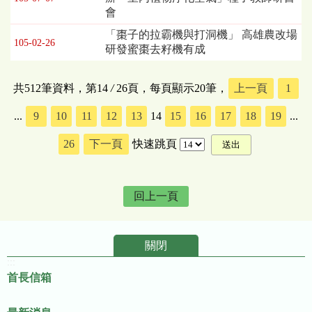
會
「棗子的拉霸機與打洞機」 高雄農改場
105-02-26
研發蜜棗去籽機有成
共512筆資料，第14
/
26頁，每頁顯示20筆，
上一頁
1
...
9
10
11
12
13
14
15
16
17
18
19
...
26
下一頁
快速跳頁
回上一頁
關閉
:::
首長信箱