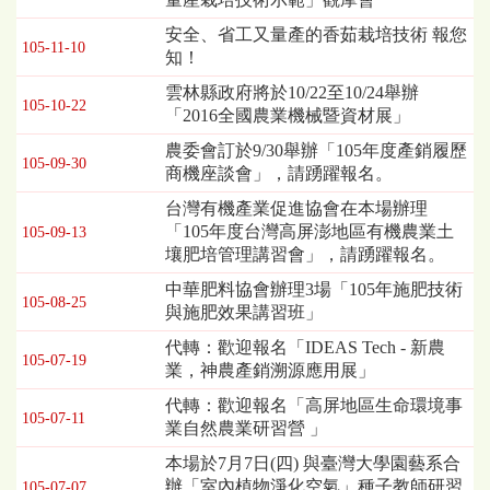
安全、省工又量產的香茹栽培技術 報您
105-11-10
知！
雲林縣政府將於10/22至10/24舉辦
105-10-22
「2016全國農業機械暨資材展」
農委會訂於9/30舉辦「105年度產銷履歷
105-09-30
商機座談會」，請踴躍報名。
台灣有機產業促進協會在本場辦理
「105年度台灣高屏澎地區有機農業土
105-09-13
壤肥培管理講習會」，請踴躍報名。
中華肥料協會辦理3場「105年施肥技術
105-08-25
與施肥效果講習班」
代轉：歡迎報名「IDEAS Tech - 新農
105-07-19
業，神農產銷溯源應用展」
代轉：歡迎報名「高屏地區生命環境事
105-07-11
業自然農業研習營 」
本場於7月7日(四) 與臺灣大學園藝系合
辦「室內植物淨化空氣」種子教師研習
105-07-07