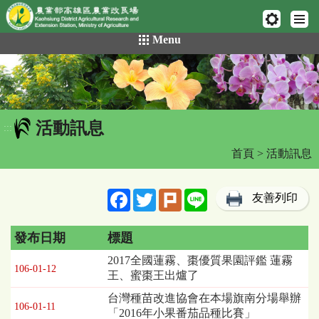
網頁置頂
:::
跳
Menu
到
主
要
內
容
活動訊息
區
:::
塊
首頁
> 活動訊息
Facebook
Twitter
Plurk
Line
友善列印
發布日期
標題
活
2017全國蓮霧、棗優質果園評鑑 蓮霧
106-01-12
動
王、蜜棗王出爐了
訊
台灣種苗改進協會在本場旗南分場舉辦
息
106-01-11
「2016年小果番茄品種比賽」
列