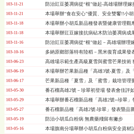
欄
防治豇豆萎凋病從“根”做起-高雄場辦理
103-11-21
位
本場舉辦“食在安心”優質、安全雙饗!!
103-11-21
依
序
本場舉辦小胡瓜新品種發表暨健康管理觀
103-11-18
為：
本場舉辦豇豆嫁接抗病砧木防治萎凋病成
發
103-11-18
布
防治豇豆萎凋病從“根”做起－高雄場辦理
103-11-16
日
期、
多納原鄉部落特有陸稻－黑米復育成果發
103-10-16
標
高雄場示範生產高級夏雪與蜜雪芒果技術 
103-06-23
題
本場舉辦芒果新品種「高雄3號-夏雪」及
103-06-19
芒果新品種「夏雪」及「蜜雪」栽培管理
103-06-17
番石榴高雄2號－珍翠初登場 發表會佳評
103-05-30
本場舉辦番石榴新品種「高雄2號─珍翠」
103-05-29
番石榴新品種「高雄2號-珍翠」發表暨品
103-05-27
防治小胡瓜白粉病 無農藥殘留有撇步
103-05-19
本場旗南分場舉辦小胡瓜白粉病安全資材
103-05-16