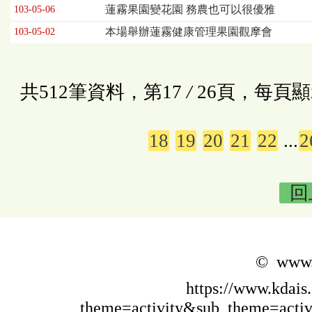
蓮霧果園變花園 務農也可以很優雅
103-05-06
本場舉辦蓮霧健康管理果園觀摩會
103-05-02
共512筆資料，第17
/
26頁，每頁顯
18
19
20
21
22
...
2
回
© www.k
https://www.kdais
theme=activity&sub_theme=acti