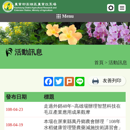
網頁置頂
:::
跳
Menu
到
主
要
內
容
活動訊息
區
:::
塊
首頁
> 活動訊息
Facebook
Twitter
Plurk
Line
友善列印
發布日期
標題
活
走過外銷48年~高雄場辦理智慧科技在
108-04-23
動
毛豆產業應用成果觀摩
訊
本場在屏東縣萬丹鄉農會辦理「108年
息
108-04-19
水稻健康管理暨農藥減施技術講習會」
列