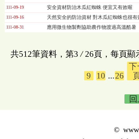
安全資材防治木瓜紅蜘蛛 便宜又有效喔
111-09-19
天然安全的防治資材 對木瓜紅蜘蛛也很有
111-09-16
應用微生物製劑協助農作物渡過高溫酷暑
111-08-31
共512筆資料，第3
/
26頁，每頁顯
下
9
10
...
26
回
© www.k