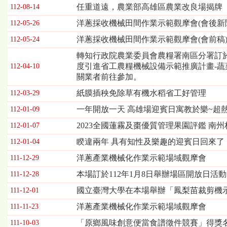
欄
任重道遠，農業部高雄區農業改良場揭牌
112-08-14
位
洋蔥採收機械田間作業示範觀摩會(會後新
112-05-26
依
序
洋蔥採收機械田間作業示範觀摩會(會前稿
112-05-24
為：
轉知行政院農業委員會農糧署南區分署訂於11
發
度引進省工農糧機械設備示範推廣計畫-蔬
布
112-04-10
關業者前往參加。
日
期、
紙膜插秧免除草有機水稻省工好管理
112-03-29
標
題
一年開放一天 高雄場迎賓日寓教於樂~超
112-01-09
2023全國蓮霧及棗優質管理果園評鑑 南
112-01-07
睽違兩年 具有知性及樂趣的迎賓日回來了
112-01-04
洋蔥產業機械化作業示範場域觀摩會
111-12-29
本場訂於112年1月8日舉辦場區開放日活
111-12-28
國立臺灣大學在本場舉辦「鳳梨苗裁剪機
111-12-01
洋蔥產業機械化作業示範場域觀摩會
111-11-23
「原鄉風味創意便當食譜徵件競賽」得獎
111-10-03