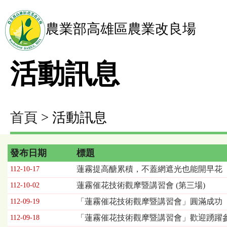
農業部高雄區農業改良場
活動訊息
首頁
> 活動訊息
發布日期
標題
活
蓮霧提高醣累積，不蓋網遮光也能開早花
112-10-17
動
蓮霧催花技術觀摩暨講習會 (第三場)
112-10-02
訊
息
「蓮霧催花技術觀摩暨講習會」圓滿成功
112-09-19
列
「蓮霧催花技術觀摩暨講習會」歡迎踴躍參
112-09-18
表，