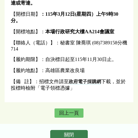
達或寄達。
【開標日期】
：115年3月12
日
(
星期四）上
午
9
時30
分。
【開標地點】：
本場行政研究大樓AA214會議室
【聯絡人（電話）】：秘書室 陳喬琪 (08)7389158分機
714
【履約期限】：自決標日起至115年11月30日止。
【履約地點】：高雄區農業改良場
【備 註】：招標文件請至
下載，並於
政府電子採購網
投標時檢附「電子領標憑據」
回上一頁
關閉