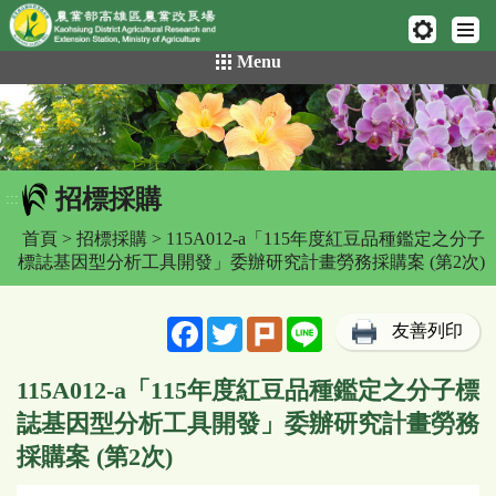
網頁置頂
:::
跳
Menu
到
主
要
內
容
招標採購
區
:::
塊
首頁
>
招標採購
> 115A012-a「115年度紅豆品種鑑定之分子
標誌基因型分析工具開發」委辦研究計畫勞務採購案 (第2次)
Facebook
Twitter
Plurk
Line
友善列印
115A012-a「115年度紅豆品種鑑定之分子標
誌基因型分析工具開發」委辦研究計畫勞務
採購案 (第2次)