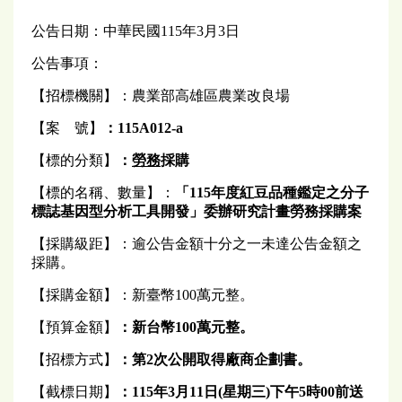
公告日期：中華民國115年3月3日
公告事項：
【招標機關】：農業部高雄區農業改良場
【案 號】
：115A012-a
【標的分類】
：
勞務
採購
【標的名稱、數量】：
「115年度紅豆品種鑑定之分子
標誌基因型分析工具開發」委辦研究計畫勞務採購案
【採購級距】：逾公告金額十分之一未達公告金額之
採購。
【採購金額】：新臺幣100萬元整。
【預算金額】
：
新台幣100萬元
整
。
【招標方式】
：第2次公開取得廠商企劃書。
【截標日期】
：
115
年
3
月11日(
星期三
)
下午
5
時00前送