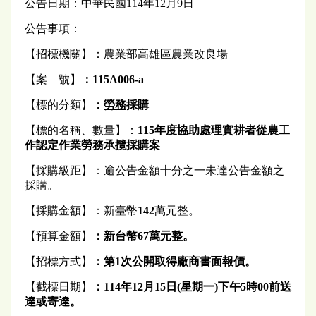
公告日期：中華民國114年12月9日
公告事項：
【招標機關】：農業部高雄區農業改良場
【案 號】
：115A006-a
【標的分類】
：
勞務
採購
【標的名稱、數量】：
115
年度協助處理實耕者從農工
作認定作業勞務承攬採購案
【採購級距】：逾公告金額十分之一未達公告金額之
採購。
【採購金額】：新臺幣
142
萬元整。
【預算金額】
：
新台幣67萬元
整
。
【招標方式】
：第1次公開取得廠商書面報價。
【截標日期】
：
114
年
12
月15日(
星期一
)
下午
5
時00前送
達或寄達。