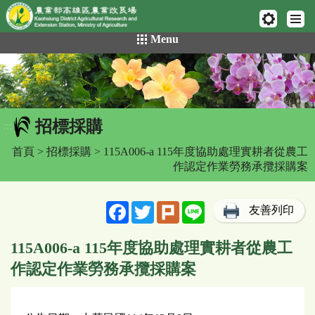
網頁置頂
:::
跳
Menu
到
主
要
內
容
招標採購
區
:::
塊
首頁
>
招標採購
> 115A006-a 115年度協助處理實耕者從農工
作認定作業勞務承攬採購案
Facebook
Twitter
Plurk
Line
友善列印
115A006-a 115年度協助處理實耕者從農工
作認定作業勞務承攬採購案