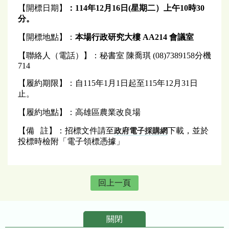
【開標日期】
：114年12月16
日
(
星期二）上
午
10
時30
分。
【開標地點】：
本場行政研究大樓 AA214 會議室
【聯絡人（電話）】：秘書室 陳喬琪 (08)7389158分機
714
【履約期限】：自115年1月1日起至115年12月31日
止。
【履約地點】：高雄區農業改良場
【備 註】：招標文件請至
下載，並於
政府電子採購網
投標時檢附「電子領標憑據」
回上一頁
關閉