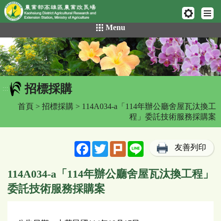
網頁置頂
:::
跳
Menu
到
主
要
內
容
招標採購
區
:::
塊
首頁
>
招標採購
> 114A034-a「114年辦公廳舍屋瓦汰換工
程」委託技術服務採購案
Facebook
Twitter
Plurk
Line
友善列印
114A034-a「114年辦公廳舍屋瓦汰換工程」
委託技術服務採購案