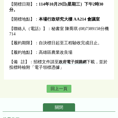
【開標日期】
：114年10月29
日
(
星期三）下
午
2
時30
分。
【開標地點】：
本場行政研究大樓 AA214 會議室
【聯絡人（電話）】：秘書室 陳喬琪 (08)7389158分機
714
【履約期限】：自決標日起至工程驗收完成日止。
【履約地點】：高雄區農業改良場
【備 註】：招標文件請至
下載，並於
政府電子採購網
投標時檢附「電子領標憑據」
回上一頁
關閉
:::