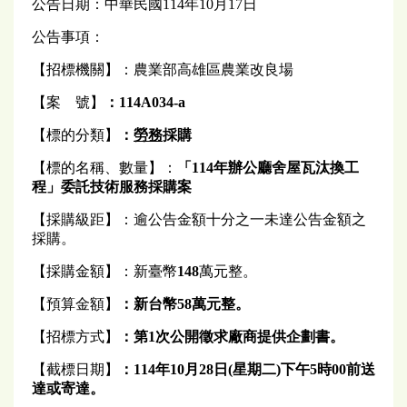
公告日期：中華民國114年10月17日
公告事項：
【招標機關】：農業部高雄區農業改良場
【案 號】
：114A034-a
【標的分類】
：
勞務
採購
【標的名稱、數量】：
「114年辦公廳舍屋瓦汰換工
程」委託技術服務採購案
【採購級距】：逾公告金額十分之一未達公告金額之
採購。
【採購金額】：新臺幣
148
萬元整。
【預算金額】
：
新台幣
58
萬元
整
。
【招標方式】
：第1次公開徵求廠商提供企劃書。
【截標日期】
：
114
年
10
月28日(
星期二
)
下午
5
時00前送
達或寄達。