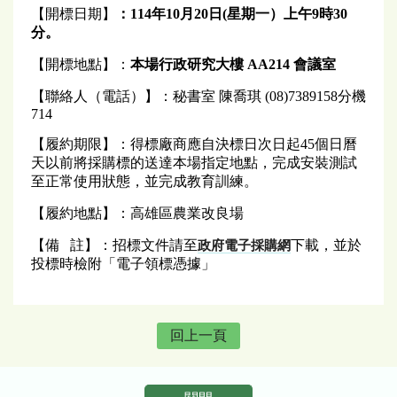
【開標日期】
：114年10月20
日
(
星期一）上
午
9
時30
分。
【開標地點】：
本場行政研究大樓 AA214 會議室
【聯絡人（電話）】：秘書室 陳喬琪 (08)7389158分機
714
【履約期限】：得標廠商應自決標日次日起45個日曆
天以前將採購標的送達本場指定地點，完成安裝測試
至正常使用狀態，並完成教育訓練。
【履約地點】：高雄區農業改良場
【備 註】：招標文件請至
下載，並於
政府電子採購網
投標時檢附「電子領標憑據」
回上一頁