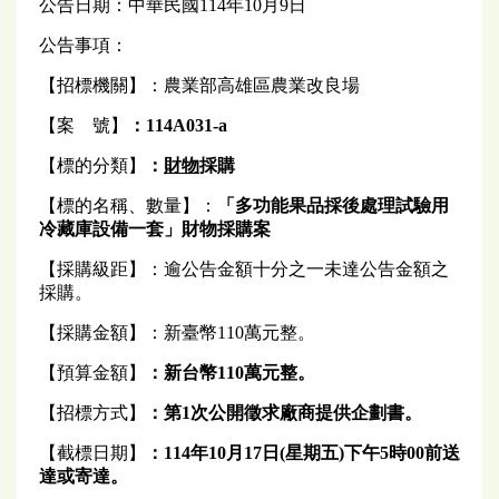
公告日期：中華民國114年10月9日
公告事項：
【招標機關】：農業部高雄區農業改良場
【案 號】
：114A031-a
【標的分類】
：
財物
採購
【標的名稱、數量】：
「多功能果品採後處理試驗用
冷藏庫設備一套」財物採購案
【採購級距】：逾公告金額十分之一未達公告金額之
採購。
【採購金額】：新臺幣110萬元整。
【預算金額】
：
新台幣110萬元
整
。
【招標方式】
：第1次公開徵求廠商提供企劃書。
【截標日期】
：
114
年
10
月17日(
星期五
)
下午
5
時00前送
達或寄達。