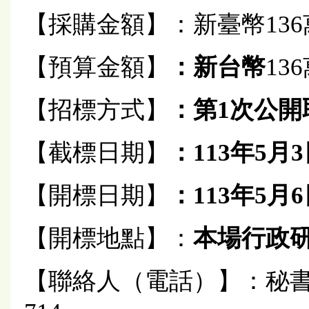
【採購金額】：新臺幣136萬
【預算金額】
：
新台幣
136
【招標方式】
：第1次公開
【截標日期】
：
113
年
5
月3
【開標日期】
：113年5月6
【開標地點】：
本場行政研究
【聯絡人（電話）】：秘書室 陳