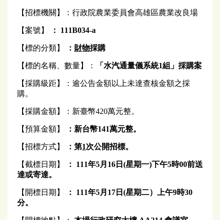
【招標機關】：行政院農業委員會高雄區農業改良場
【案號】
： 111B034-a
【標的分類】
：
財物
採購
【標的名稱、數量】：
「水汽通量儀系統1組」
採購案
【採購級距】：逾公告金額以上未達查核金額之採
購。
【採購金額】：新臺幣420萬元整。
【預算金額】
：
新台幣141萬元
整
。
【招標方式】
：第
1
次公開
招標
。
【截標日期】
： 111
年
5
月16日(
星期
一)
下午
5
時00前送
達或寄達。
【開標日期】
： 111年5月17
日
(
星期二）
上午
9
時30
分。