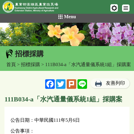
網頁置頂
:::
跳
Menu
到
主
要
內
容
招標採購
區
:::
塊
首頁
>
招標採購
> 111B034-a「水汽通量儀系統1組」採購案
Facebook
Twitter
Plurk
Line
友善列印
111B034-a「水汽通量儀系統1組」採購案
公告日期：中華民國111年5月6日
公告事項：