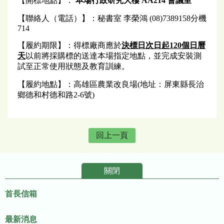
【開標地點】：
本場行政研究大樓 AA214 會議室
【聯絡人（電話）】：秘書室 李榮鴻 (08)7389158分機
714
【履約期限】：得標廠商應於
決標日次日起120個日曆
天
以前將採購標的送達本場指定地點，並完成安裝測
試至正常使用狀態及教育訓練。
【履約地點】：高雄區農業改良場(地址：屏東縣長治
鄉德和村德和路2-6號)
回上一頁
關閉
:::
首長信箱
最新消息