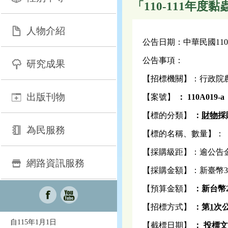
「110-111年度
人物介紹
公告日期：中華民國110
公告事項：
研究成果
【招標機關】：行政院
出版刊物
【案號】
： 110A019-a
【標的分類】
：
財物
採
為民服務
【標的名稱、數量】：「1
【採購級距】：逾公告
網路資訊服務
【採購金額】：新臺幣3
【預算金額】
：
新台幣
【招標方式】
：第
1
次
自115年1月1日
【截標日期】
：
投標文