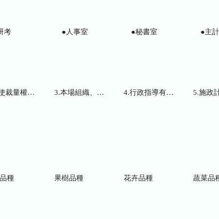
研考
●人事室
●秘書室
●主計
而訂頒之解釋性規定及裁量基準
3.本場組織、職掌及聯絡資訊
4.行政指導有關文書
5.施政計畫、業務
品種
果樹品種
花卉品種
蔬菜品