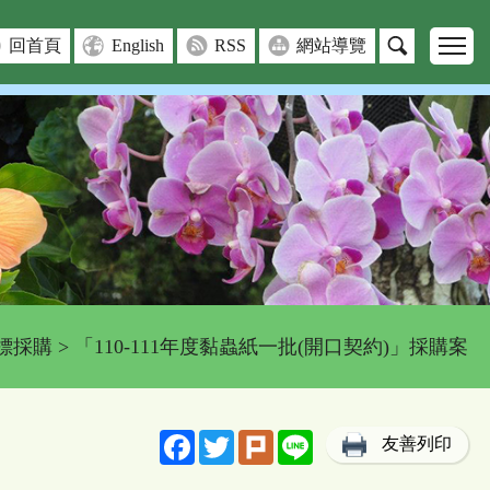
回首頁
English
RSS
網站導覽
標採購
> 「110-111年度黏蟲紙一批(開口契約)」採購案
Facebook
Twitter
Plurk
Line
友善列印