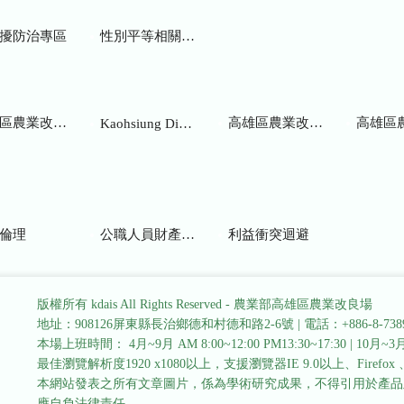
擾防治專區
性別平等相關網站
業改良場研究彙報
高雄區農業改良場年報
高雄區
Kaohsiung District Agricultural Research and Extension Station
倫理
公職人員財產申報
利益衝突迴避
版權所有 kdais All Rights Reserved - 農業部高雄區農業改良場
地址：908126屏東縣長治鄉德和村德和路2-6號
|
電話：+886-8-738
本場上班時間： 4月~9月 AM 8:00~12:00 PM13:30~17:30
|
10月~3月 
最佳瀏覽解析度1920 x1080以上，支援瀏覽器IE 9.0以上、Firefox 、Go
本網站發表之所有文章圖片，係為學術研究成果，不得引用於產品
應自負法律責任。