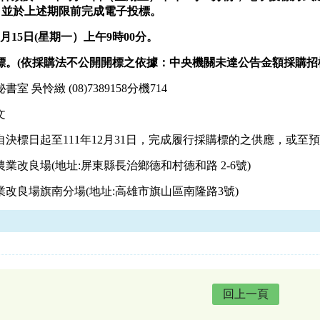
gov.tw)，並於上述期限前完成電子投標。
3月15日(星期
一
）
上午
9
時00分。
標
。(依採購法不公開開標之依據：中央機關未達公告金額採購招標
吳怜緻 (08)7389158分機714
文
決標日起至111年12月31日，完成履行採購標的之供應，或
業改良場(地址:屏東縣長治鄉德和村德和路 2-6號)
南分場(地址:高雄市旗山區南隆路3號)
回上一頁