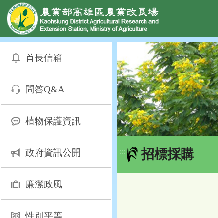
網頁置頂
:::
跳
到
首長信箱
主
要
內
問答Q&A
容
區
塊
植物保護資訊
招標採購
政府資訊公開
:::
廉潔政風
性別平等