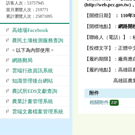
訪客人次：53757945
(http://web.pcc.
當月瀏覽人次：219771
【開標日期】
： 110年
累計瀏覽人次：25871095
【開標地點】：
網路開
高雄場Facebook
【聯絡人（電話）】：秘書室 
農民土壤檢測服務查詢
【投標文字】：正體中
< 以下為內部使用 >
【履約期限】：廠商應自
網路郵局
【履約地點】：高雄區農
雲端行政資訊系統
知識管理後台網站
高雄區農業改良場旗
農試所EDS文獻查詢
附件
農業計畫管理系統
相關附件
ZIP
雲端文書檔案管理系統