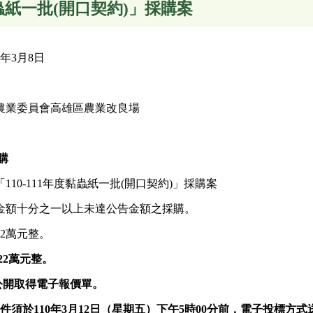
黏蟲紙一批(開口契約)」採購案
年3月8日
農業委員會高雄區農業改良場
購
10-111年度黏蟲紙一批(開口契約)」採購案
金額十分之一以上未達公告金額之採購。
2萬元整。
22萬元
整
。
公開取得電子報價單。
件須於110年3月12日（星期
五
）
下午
5
時00分前，電子投標方