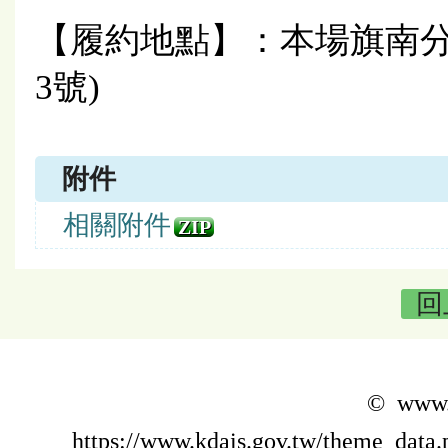
【履約地點】：本場旗南分
3號)
附件
相關附件
ZIP
回
© www.k
https://www.kdais.gov.tw/theme_dat