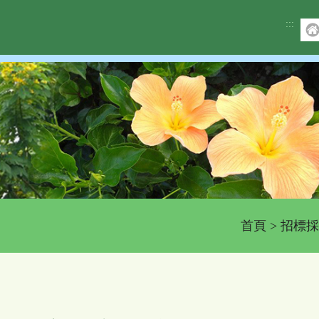
:::
首頁
>
招標採