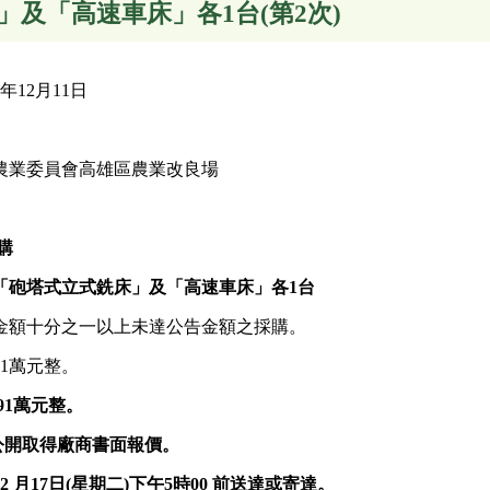
及「高速車床」各1台(第2次)
年12月11日
農業委員會高雄區農業改良場
購
「砲塔式立式銑床」及「高速車床」各1台
金額十分之一以上未達公告金額之採購。
1萬元整。
91萬元
整
。
公開取得
廠商書面
報價。
12
月17日(
星期二
)
下午
5
時00 前送達或寄達。