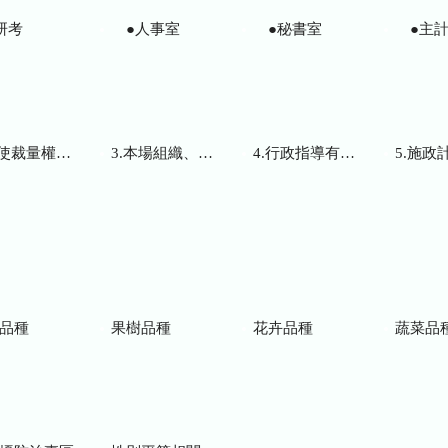
研考
●人事室
●秘書室
●主計
而訂頒之解釋性規定及裁量基準
3.本場組織、職掌及聯絡資訊
4.行政指導有關文書
5.施政計畫、業務
品種
果樹品種
花卉品種
蔬菜品