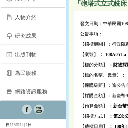
「砲塔式立式銑床」
人物介紹
發文日期：中華民國108
公告事項：
研究成果
【招標機關】：行政院
出版刊物
【案號】
： 108A051-a
【標的分類】
：
財物
採
為民服務
【標的名稱、數量】：
【採購級距】：逾公告
網路資訊服務
【採購金額】：新臺幣9
【預算金額】
：
新台幣
【招標方式】
：第
2
次
自115年1月1日
【截標日期】
：
108
年