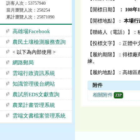
訪客人次：53757940
【開標日期】
： 108年
當月瀏覽人次：258254
累計瀏覽人次：25871090
【開標地點】：
本場行政
高雄場Facebook
【聯絡人（電話）】：秘書室 
農民土壤檢測服務查詢
【投標文字】：正體中
< 以下為內部使用 >
【履約期限】：得標廠
練。
網路郵局
【履約地點】：高雄區農
雲端行政資訊系統
知識管理後台網站
附件
農試所EDS文獻查詢
相關附件
ZIP
農業計畫管理系統
雲端文書檔案管理系統