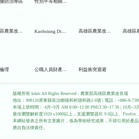
擾防治專區
性別平等相關網站
業改良場研究彙報
高雄區農業改良場年報
高雄區
Kaohsiung District Agricultural Research and Extension Station
倫理
公職人員財產申報
利益衝突迴避
版權所有 kdais All Rights Reserved - 農業部高雄區農業改良場
地址：908126屏東縣長治鄉德和村德和路2-6號
|
電話：+886-8-738
本場上班時間： 4月~9月 AM 8:00~12:00 PM13:30~17:30
|
10月~3月 
最佳瀏覽解析度1920 x1080以上，支援瀏覽器IE 9.0以上、Firefox 、Go
本網站發表之所有文章圖片，係為學術研究成果，不得引用於產品
應自負法律責任。