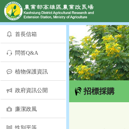
網頁置頂
:::
跳
到
首長信箱
主
要
內
問答Q&A
容
區
塊
植物保護資訊
招標採購
政府資訊公開
:::
廉潔政風
性別平等