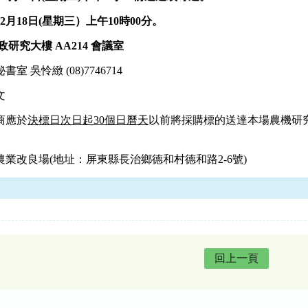
12月18日(星期
三
）
上午
10
時00分。
研究大樓 AA214 會議室
吳怜緻 (08)7746714
文
商應於
決標日次日起30個日曆天
以前將採購標的送達本場農機研
業改良場(地址：屏東縣長治鄉德和村德和路2-6號)
回上一頁