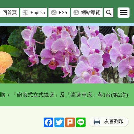
回首頁
English
RSS
網站導覽
購
> 「砲塔式立式銑床」及「高速車床」各1台(第2次)
Facebook
Twitter
Plurk
Line
友善列印