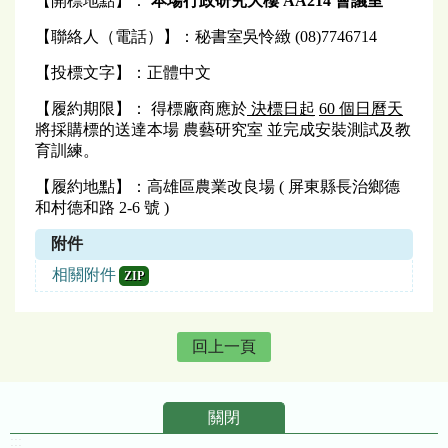
【開標地點】：
本場行政研究大樓 AA214 會議室
【聯絡人（電話）】：秘書室吳怜緻 (08)7746714
【投標文字】：正體中文
【履約期限】： 得標廠商應於
決標日起
60
個日曆天
將採購標的送達本場 農藝研究室 並完成安裝測試及教
育訓練。
【履約地點】：高雄區農業改良場 ( 屏東縣長治鄉德
和村德和路 2-6 號 )
附件
相關附件
ZIP
回上一頁
關閉
:::