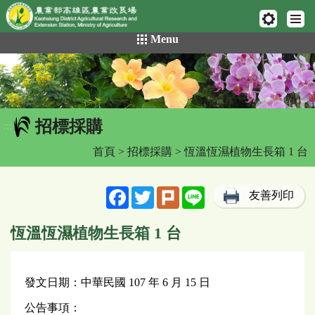
網頁置頂
:::
跳
Menu
到
主
要
內
容
招標採購
區
:::
塊
首頁
>
招標採購
> 恆溫恆濕植物生長箱 1 台
Facebook
Twitter
Plurk
Line
友善列印
恆溫恆濕植物生長箱 1 台
發文日期：中華民國 107 年 6 月 15 日
公告事項：