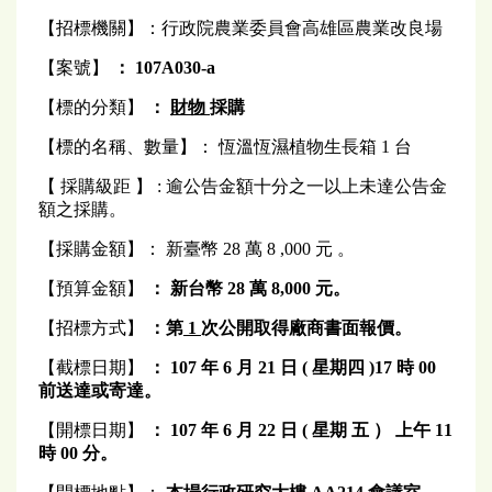
【招標機關】：行政院農業委員會高雄區農業改良場
【案號】
： 107A030-a
【標的分類】
：
財物
採購
【標的名稱、數量】： 恆溫恆濕植物生長箱 1 台
【 採購級距 】 : 逾公告金額十分之一以上未達公告金
額之採購。
【採購金額】： 新臺幣 28 萬 8 ,000 元 。
【預算金額】
：
新台幣 28 萬 8,000 元。
【招標方式】
：第
1
次公開取得廠商書面報價。
【截標日期】
： 107 年 6 月 21 日 (
星期四
)17
時 00
前送達或寄達。
【開標日期】
：
107
年 6 月 22 日 ( 星期
五
）
上午
11
時 00 分。