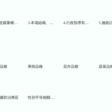
而訂頒之解釋性規定及裁量基準
3.本場組織、職掌及聯絡資訊
4.行政指導有關文書
5.施政計畫、業務
品種
果樹品種
花卉品種
蔬菜品
擾防治專區
性別平等相關網站