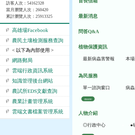
首長信箱
訪客人次：54162328
當月瀏覽人次：260420
最新消息
累計瀏覽人次：25913325
高雄場Facebook
問答Q&A
農民土壤檢測服務查詢
植物保護資訊
< 以下為內部使用 >
最新病蟲害警報
本場作
網路郵局
雲端行政資訊系統
為民服務
知識管理後台網站
單一諮詢窗口
病蟲
農試所EDS文獻查詢
more
農業計畫管理系統
雲端文書檔案管理系統
人物介紹
◎行政中心
●