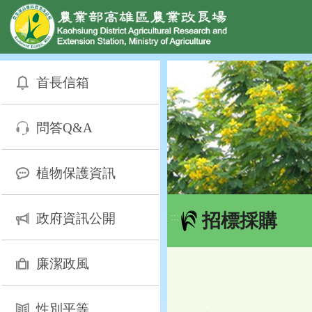
網頁置頂
:::
跳
到
首長信箱
主
要
內
問答Q&A
容
區
塊
植物保護資訊
招標採購
政府資訊公開
:::
廉潔政風
性別平等