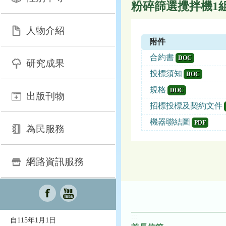
粉碎篩選攪拌機1
人物介紹
附件
合約書
DOC
研究成果
投標須知
DOC
規格
DOC
出版刊物
招標投標及契約文件
機器聯結圖
PDF
為民服務
網路資訊服務
:::
自115年1月1日