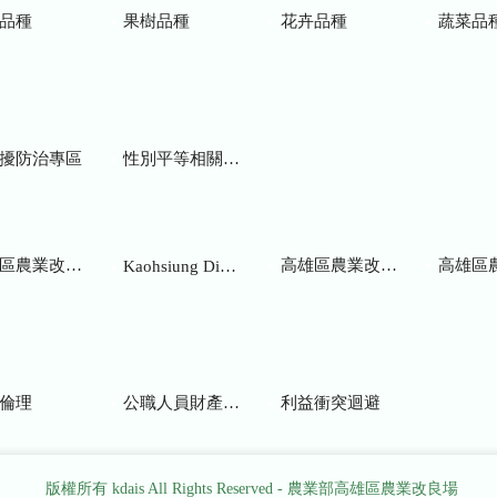
品種
果樹品種
花卉品種
蔬菜品
擾防治專區
性別平等相關網站
業改良場研究彙報
高雄區農業改良場年報
高雄區
Kaohsiung District Agricultural Research and Extension Station
倫理
公職人員財產申報
利益衝突迴避
版權所有 kdais All Rights Reserved - 農業部高雄區農業改良場