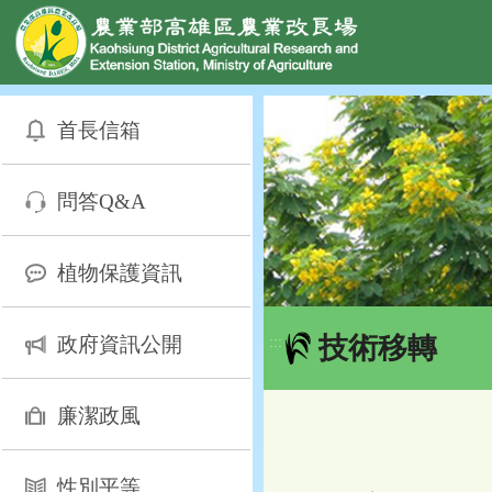
網頁置頂
:::
跳
到
首長信箱
主
要
內
問答Q&A
容
區
塊
植物保護資訊
技術移轉
政府資訊公開
:::
廉潔政風
性別平等