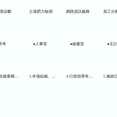
害診斷
土壤肥力檢測
網路資訊服務
員工分
研考
●人事室
●秘書室
●主計
而訂頒之解釋性規定及裁量基準
3.本場組織、職掌及聯絡資訊
4.行政指導有關文書
5.施政計畫、業務